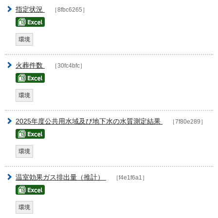
指定状況
［8fbc6265］
環境
火葬件数
［30fc4bfc］
環境
2025年度公共用水域及び地下水の水質測定結果
［7f80e289］
環境
温室効果ガス排出量（推計）
［f4e1f6a1］
環境