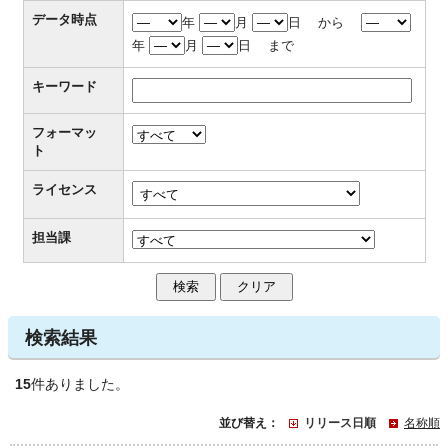
データ時点
年
月
日 から
年
月
日 まで
キーワード
フォーマッ
ト
ライセンス
担当課
検索結果
15
件ありました。
並び替え：
リリース日順
名称順