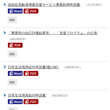
認知症高齢者捜索支援サービス事業利用申請書
［7c731957］
福祉
「事業所の自己評価結果等」・「支援プログラム」の公表
［ab1eb624］
福祉
日常生活用具給付申請書(愛の杖)
［e904674c］
福祉
日常生活用具給付申請書
［8d1db11d］