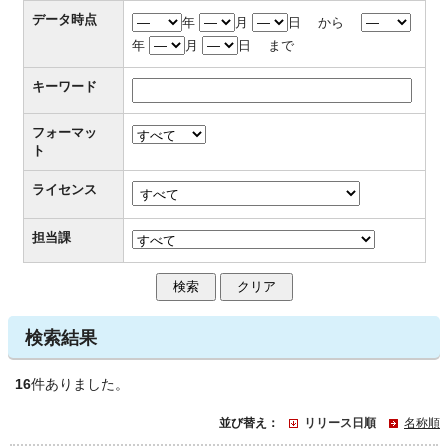
データ時点
年
月
日 から
年
月
日 まで
キーワード
フォーマッ
ト
ライセンス
担当課
検索結果
16
件ありました。
並び替え：
リリース日順
名称順