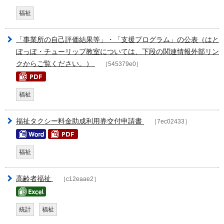
福祉
「事業所の自己評価結果等」・「支援プログラム」の公表（はと
ぽっぽ・チューリップ教室については、下段の関連情報外部リン
クからご覧ください。）
［545379e0］
福祉
福祉タクシー料金助成利用券交付申請書
［7ec02433］
福祉
高齢者福祉
［c12eaae2］
統計
福祉