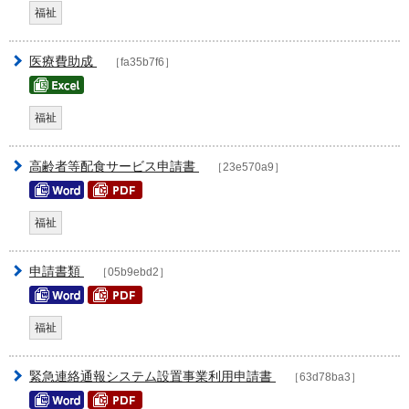
福祉
医療費助成
［fa35b7f6］
福祉
高齢者等配食サービス申請書
［23e570a9］
福祉
申請書類
［05b9ebd2］
福祉
緊急連絡通報システム設置事業利用申請書
［63d78ba3］