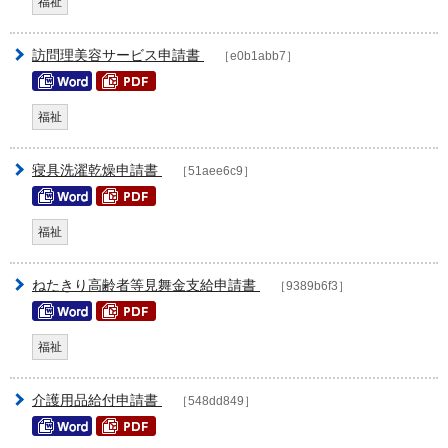
福祉
訪問理美容サービス申請書
［e0b1abb7］
福祉
寝具洗濯乾燥申請書
［51aee6c9］
福祉
ねたきり高齢者等見舞金支給申請書
［9389b6f3］
福祉
介護用品給付申請書
［548dd849］