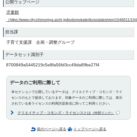
公開ウェブページ
児童館
（https://www.city.ichinomiya.aichi.jp/kodomokatei/kosodateshien/1046611/1
担当課
子育て支援課 企画・調整グループ
データセット識別子
8700849a5445219c5e8fa56fd3cc49da89be27f4
データのご利用に際して
本セクションで公開しているデータは、クリエイティブ・コモンズ・ライ
センスのもとで提供しております。対象データのご利用に際しては、表示
されている各ライセンスの利用許諾条項に則ってご利用ください。
クリエイティブ・コモンズ・ライセンスとは
（外部リンク）
前のページへ戻る
トップページへ戻る