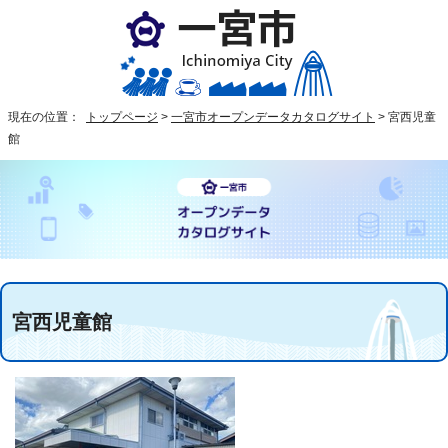
現在の位置：
トップページ
>
一宮市オープンデータカタログサイト
>
宮西児童
館
宮西児童館