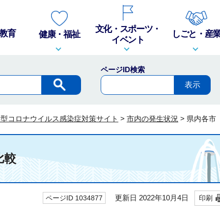
文化・スポーツ・
教育
しごと・産
健康・福祉
イベント
ページID検索
新型コロナウイルス感染症対策サイト
>
市内の発生状況
>
県内各市
比較
更新日 2022年10月4日
ページID 1034877
印刷