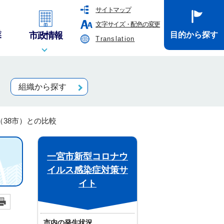
サイトマップ
文字サイズ・配色の変更
業
市政情報
目的から探す
Translation
組織から探す
（38市）との比較
一宮市新型コロナウ
イルス感染症対策サ
イト
市内の発生状況