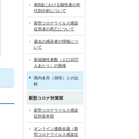
第8波における陽性者の年
代別分析について
新型コロナウイルス感染
症患者の死亡について
過去の感染者の情報につ
いて
新規陽性者数（人口10万
人あたり）の推移
県内各市（38市）との比
較
新型コロナ対策室
新型コロナウイルス感染
症対策本部
オンライン連絡会議（新
型コロナウイルス感染症