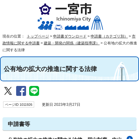
現在の位置：
トップページ
>
申請書ダウンロード
>
申請書（カテゴリ別）
>
市
政情報に関する申請書
>
建築・開発の関係（建築指導課）
>
公有地の拡大の推進
に関する法律
公有地の拡大の推進に関する法律
ページID 1011926
更新日 2023年3月27日
申請書等