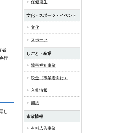
保健衛生
文化・スポーツ・イベント
文化
スポーツ
有者
しごと・産業
通行
障害福祉事業
税金（事業者向け）
入札情報
契約
写し
市政情報
有料広告事業