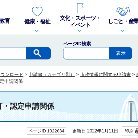
文化・スポーツ・
教育
しごと・産
健康・福祉
イベント
ページID検索
ダウンロード
>
申請書（カテゴリ別）
>
市政情報に関する申請書
>
定申請関係
可・認定申請関係
更新日 2022年1月11日
ページID 1022634
印刷