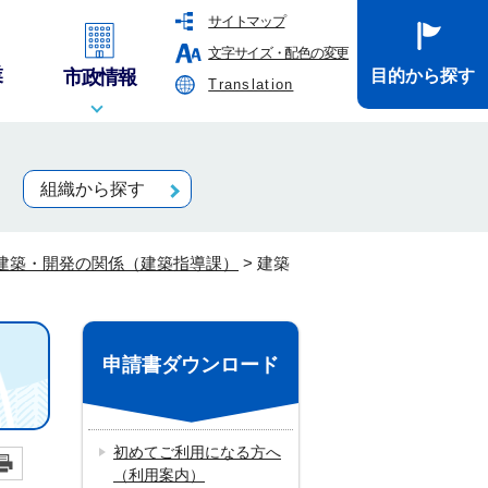
サイトマップ
文字サイズ・配色の変更
業
市政情報
目的から探す
Translation
組織から探す
建築・開発の関係（建築指導課）
>
建築
申請書ダウンロード
初めてご利用になる方へ
（利用案内）