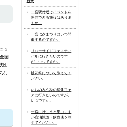
観光
一宮駅付近でイベントを
開催できる施設はありま
すか。
一宮七夕まつりはいつ開
催するのですか。
たっ
リバーサイドフェスティ
バルに行きたいのです
に全国
が、いつですか。
技団
気な
桃花祭について教えてく
ださい。
いちのみや秋の緑化フェ
アに行きたいのですが、
いつですか。
一宮に行こうと思います
が宿泊施設・飲食店を教
えてください。