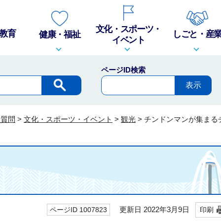
文化・スポーツ・
教育
しごと・産
健康・福祉
イベント
ページID検索
る質問
>
文化・スポーツ・イベント
>
観光
>
チンドンマンが集まる
更新日 2022年3月9日
ページID 1007823
印刷