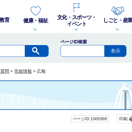
文化・スポーツ・
教育
しごと・産
健康・福祉
イベント
ページID検索
る質問
>
市政情報
>
広報
ページID 1005968
印刷