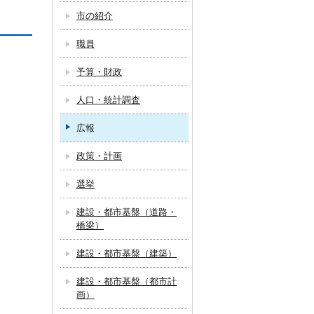
市の紹介
職員
予算・財政
人口・統計調査
広報
政策・計画
選挙
建設・都市基盤（道路・
橋梁）
建設・都市基盤（建築）
建設・都市基盤（都市計
画）