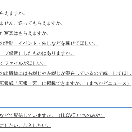
らえますか。
ません。送ってもらえますか。
た写真はもらえますか。
の活動・イベント・催しなどを載せてほしい。
ープ録音）したものはありますか。
くファイルがほしい。
の出版物には右綴じや左綴じが混在しているので統一してほし
広報紙「広報一宮」に掲載できますか。（まちかどニュース）
eなどで配信していますか。（I LOVE いちのみや）
にしたい。加入したい。