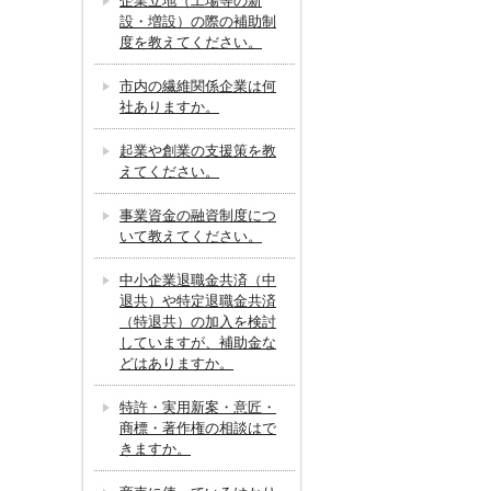
企業立地（工場等の新
設・増設）の際の補助制
度を教えてください。
市内の繊維関係企業は何
社ありますか。
起業や創業の支援策を教
えてください。
事業資金の融資制度につ
いて教えてください。
中小企業退職金共済（中
退共）や特定退職金共済
（特退共）の加入を検討
していますが、補助金な
どはありますか。
特許・実用新案・意匠・
商標・著作権の相談はで
きますか。