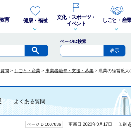
文化・スポーツ・
教育
しごと・産
健康・福祉
イベント
ページID検索
る質問
>
しごと・産業
>
事業者融資・支援・募集
>
農業の経営拡大
募集
よくある質問
更新日 2020年9月17日
ページID 1007836
印刷