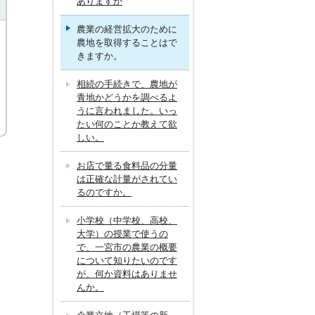
ありますか
農業の経営拡大のために
農地を取得することはで
きますか。
相続の手続きで、農地が
青地かどうかを調べるよ
うに言われました。いっ
たい何のことか教えて欲
しい。
お店で量る食料品の分量
は正確な計量がされてい
るのですか。
小学校（中学校、高校、
大学）の授業で使うの
で、一宮市の農業の概要
について知りたいのです
が、何か資料はありませ
んか。