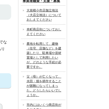
事業者融資・支援・募集
大規模小売店舗立地法
（大店立地法）について
おしえてください
本町商店街についておし
えてください
でな
農地を転用して、建物
（住宅、店舗など）を建
あり
築したり、駐車場や資材
置場として利用したい
が、どのような手続が必
要ですか。
父（母）が亡くなって、
水田・畑を耕作すること
が困難になってしまっ
た。どうしたらいいでし
ょうか。
市内にはいくつ商店街が