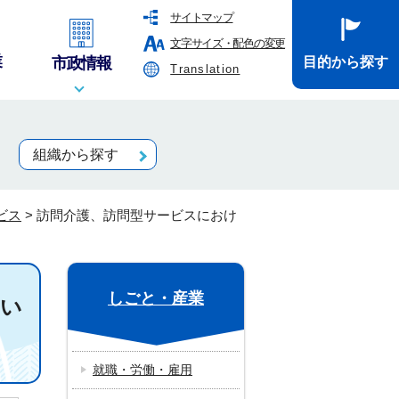
サイトマップ
文字サイズ・配色の変更
業
市政情報
目的から探す
Translation
組織から探す
ビス
>
訪問介護、訪問型サービスにおけ
しごと・産業
つい
就職・労働・雇用