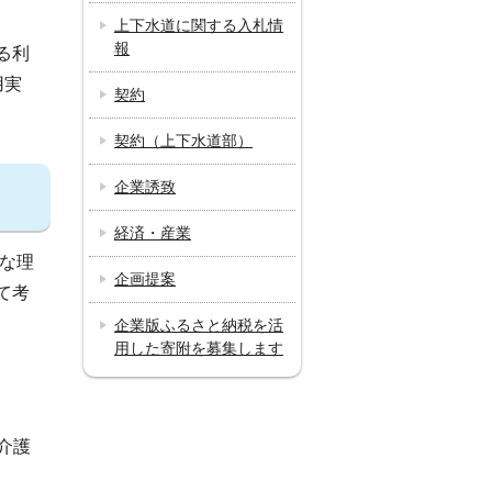
上下水道に関する入札情
報
る利
用実
契約
契約（上下水道部）
企業誘致
経済・産業
な理
企画提案
て考
企業版ふるさと納税を活
用した寄附を募集します
介護