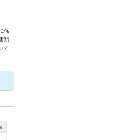
に係
書類
いて
限