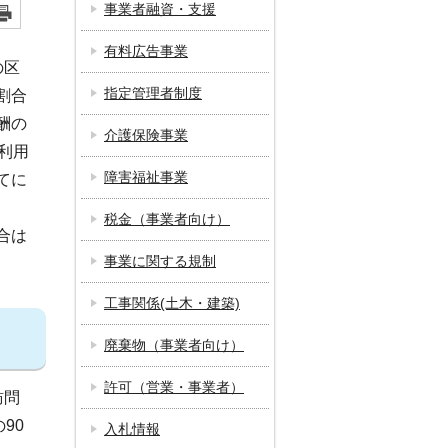
事業者融資・支援
有料広告事業
の区
指定管理者制度
割合
酬の
介護保険事業
利用
障害福祉事業
てに
税金（事業者向け）
合は
事業に関する規制
工事関係(土木・建築)
廃棄物（事業者向け）
許可（営業・事業者）
訪問
90
入札情報