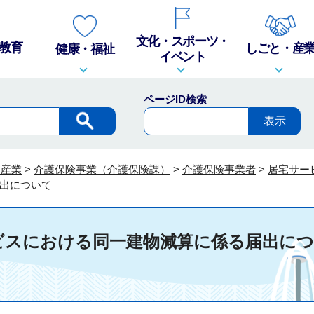
文化・スポーツ・
教育
しごと・産
健康・福祉
イベント
ページID検索
・産業
>
介護保険事業（介護保険課）
>
介護保険事業者
>
居宅サー
出について
ビスにおける同一建物減算に係る届出に