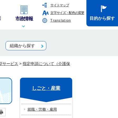
サイトマップ
文字サイズ・配色の変更
業
市政情報
目的から探す
Translation
組織から探す
型サービス
>
指定申請について（介護保
しごと・産業
就職・労働・雇用