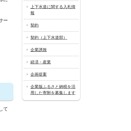
上下水道に関する入札情
報
サー
契約
契約（上下水道部）
企業誘致
経済・産業
企画提案
企業版ふるさと納税を活
用した寄附を募集します
して