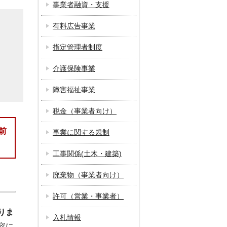
事業者融資・支援
有料広告事業
指定管理者制度
介護保険事業
障害福祉事業
税金（事業者向け）
前
事業に関する規制
工事関係(土木・建築)
廃棄物（事業者向け）
許可（営業・事業者）
りま
入札情報
容に