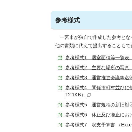
参考様式
一宮市が独自で作成した参考とな
他の書類に代えて提出することもで
参考様式1 居室面積等一覧表 （Ex
参考様式2 主要な場所の写真 （Ex
参考様式3 運営推進会議等名簿 （E
参考様式4 関係市町村並びに他
12.1KB）
参考様式5 運営規程の新旧対照表 （
参考様式6 休止及び廃止における誓
参考様式7 収支予算書 （Excel 