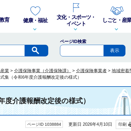
文化・スポーツ・
教育
しごと・産
健康・福祉
イベント
ページID検索
・産業
>
介護保険事業（介護保険課）
>
介護保険事業者
>
地域密着
式集（令和6年度介護報酬改定後の様式）
6年度介護報酬改定後の様式）
更新日 2026年4月10日
ページID 1038884
印刷