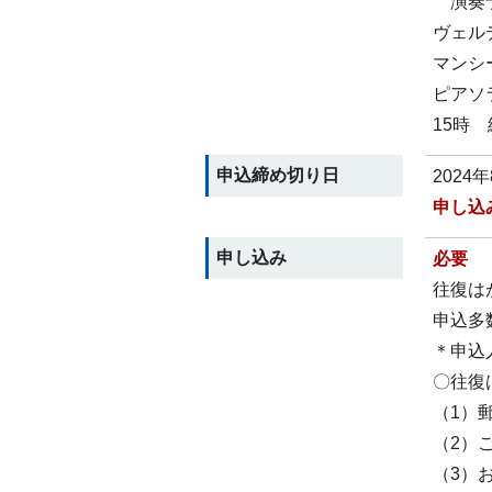
演奏
ヴェル
マンシ
ピアソ
15時
申込締め切り日
2024
申し込
申し込み
必要
往復は
申込多
＊申込
〇往復
（1）
（2）
（3）