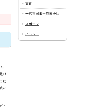
文化
一宮市国際交流協会iia
スポーツ
イベント
れた
織り
った
願い
方へ