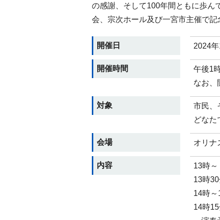
の感謝、そして100年間ともに歩
会、宗次ホール及び一宮市主催で記
開催日
2024
開催時間
午後1時
なお、
対象
市民、
どなた
会場
オリナ
内容
13時
13時
14時～
14時