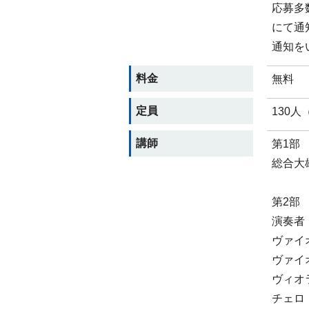
応募多
にて通
通知を
料金
無料
定員
130
講師
第1部
総合大
第2部
演奏者
ヴァイ
ヴァイ
ヴィオ
チェロ