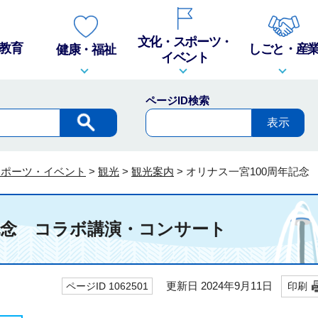
文化・スポーツ・
教育
しごと・産
健康・福祉
イベント
ページID検索
スポーツ・イベント
>
観光
>
観光案内
>
オリナス一宮100周年記念
記念 コラボ講演・コンサート
更新日 2024年9月11日
ページID 1062501
印刷