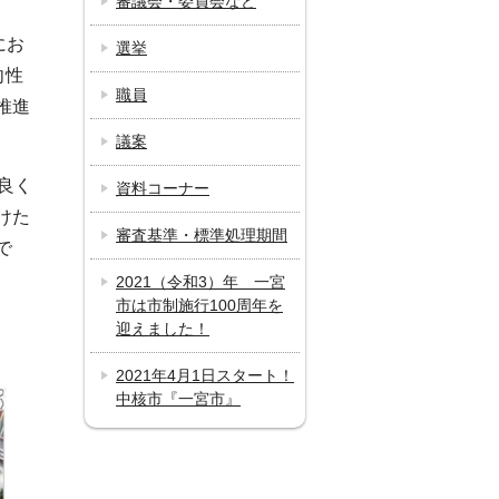
審議会・委員会など
にお
選挙
向性
職員
推進
議案
良く
資料コーナー
けた
審査基準・標準処理期間
で
2021（令和3）年 一宮
市は市制施行100周年を
迎えました！
2021年4月1日スタート！
中核市『一宮市』