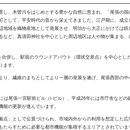
置し、木曽川をはじめとする豊かな自然に恵まれ、「尾張の国
町として、平安時代の昔から栄えてきました。江戸期に、成立
辺地域を織物産地として発展させ、明治から大正にかけては鉄
るなど、真清田神社を中心とした周辺地区は人や物が集まる、
を合併し、駅前のラウンドアバウト（環状交差点）を中心とし
ります。
より、繊維のまちとしてより一層の発展を遂げ、尾張西部の中
は尾張一宮駅前ビル（i-ビル）、平成26年には市庁舎などの
機能の更新が進んでいます。
拠点」として位置づけられ、市域内外からの利用を想定した広
もたらすために必要な都市機能が集積するエリアとされていま