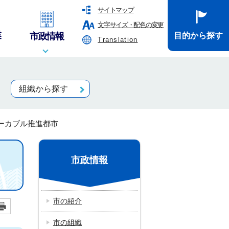
サイトマップ
文字サイズ・配色の変更
業
市政情報
目的から探す
Translation
組織から探す
ーカブル推進都市
市政情報
市の紹介
市の組織