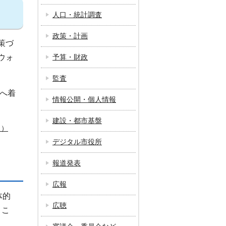
人口・統計調査
政策・計画
策づ
ウォ
予算・財政
監査
へ着
情報公開・個人情報
建設・都市基盤
ク）
デジタル市役所
報道発表
広報
体的
広聴
 こ