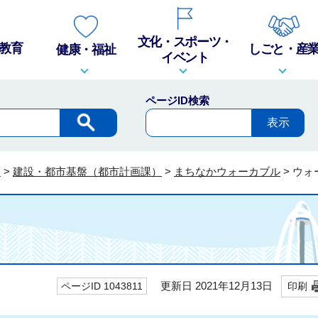
文化・スポーツ・
教育
しごと・産
健康・福祉
イベント
ページID検索
報
>
建設・都市基盤（都市計画課）
>
まちなかウォーカブル
>
ウォ
更新日 2021年12月13日
ページID 1043811
印刷