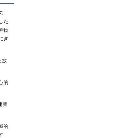
の
した
道物
にぎ
た放
心的
建替
域的
す