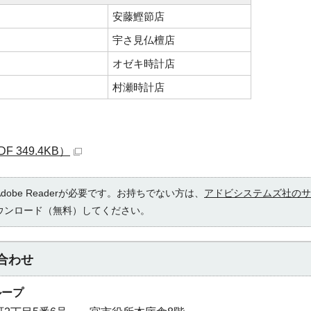
安藤鰹節店
宇さ見仏檀店
オゼキ時計店
村瀬時計店
 349.4KB）
obe Readerが必要です。お持ちでない方は、
アドビシステムズ社のサ
ウンロード（無料）してください。
合わせ
ループ