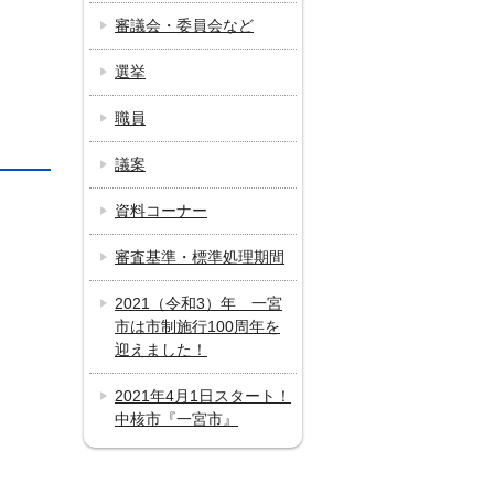
審議会・委員会など
選挙
職員
議案
資料コーナー
審査基準・標準処理期間
2021（令和3）年 一宮
市は市制施行100周年を
迎えました！
2021年4月1日スタート！
中核市『一宮市』