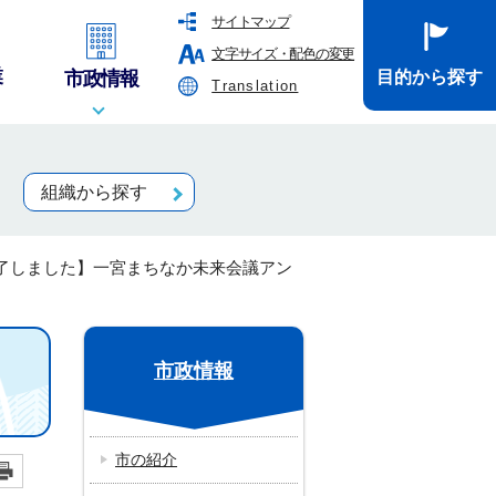
サイトマップ
文字サイズ・配色の変更
業
市政情報
目的から探す
Translation
組織から探す
了しました】一宮まちなか未来会議アン
市政情報
市の紹介