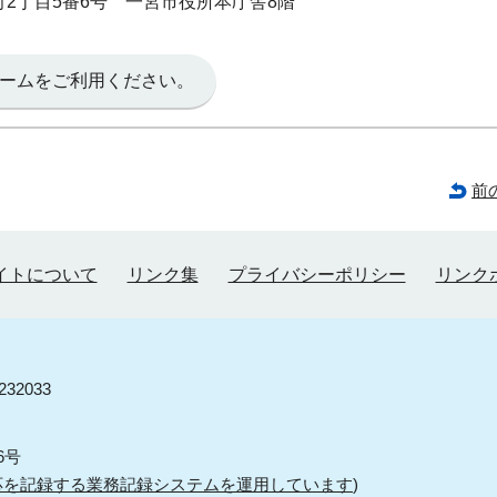
本町2丁目5番6号 一宮市役所本庁舎8階
ームをご利用ください。
前
イトについて
リンク集
プライバシーポリシー
リンク
32033
6号
応を記録する業務記録システムを運用しています
)