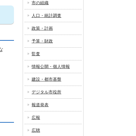
市の組織
人口・統計調査
政策・計画
予算・財政
な
監査
情報公開・個人情報
建設・都市基盤
デジタル市役所
報道発表
広報
広聴