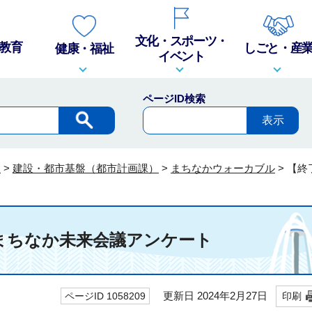
文化・スポーツ・
教育
しごと・産
健康・福祉
イベント
ページID検索
報
>
建設・都市基盤（都市計画課）
>
まちなかウォーカブル
>
【終
まちなか未来会議アンケート
更新日 2024年2月27日
ページID 1058209
印刷