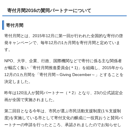
寄付月間2016の賛同パートナーについて
寄付月間
寄付月間とは、2015年12月に第一回が行われた全国的な寄付の啓
発キャンペーンで、毎年12月の1カ月間を寄付月間と定めていま
す。
NPO、大学、企業、行政、国際機関などで寄付に係る主な関係者
が幅広く集い「寄付月間推進委員会(＊1)」を組織し、2015年から
12月の1カ月間を「寄付月間～Giving December～」とすることを
決定しました。
昨年は120法人が賛同パートナー（＊2）となり、23の公式認定企
画が全国で実施されました。
第二回目となる今年は、市民が選ぶ市民活動支援制度(1％支援制
度)を実施している市として寄付文化の醸成に一役買おうと賛同パ
ートナーの申請を行ったところ、承認されましたのでお知らせし