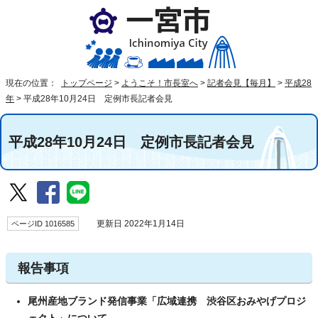
現在の位置：
トップページ
>
ようこそ！市長室へ
>
記者会見【毎月】
>
平成28
年
>
平成28年10月24日 定例市長記者会見
平成28年10月24日 定例市長記者会見
ページID 1016585
更新日 2022年1月14日
報告事項
尾州産地ブランド発信事業「広域連携 渋谷区おみやげプロジ