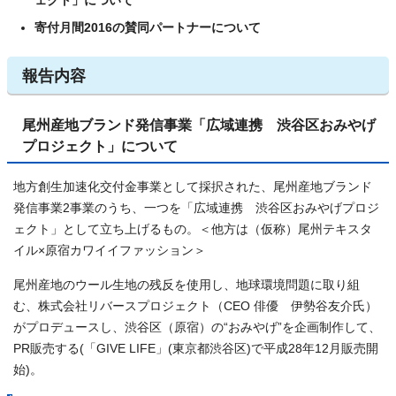
ェクト」について
寄付月間2016の賛同パートナーについて
報告内容
尾州産地ブランド発信事業「広域連携 渋谷区おみやげ
プロジェクト」について
地方創生加速化交付金事業として採択された、尾州産地ブランド
発信事業2事業のうち、一つを「広域連携 渋谷区おみやげプロジ
ェクト」として立ち上げるもの。＜他方は（仮称）尾州テキスタ
イル×原宿カワイイファッション＞
尾州産地のウール生地の残反を使用し、地球環境問題に取り組
む、株式会社リバースプロジェクト（CEO 俳優 伊勢谷友介氏）
がプロデュースし、渋谷区（原宿）の“おみやげ”を企画制作して、
PR販売する(「GIVE LIFE」(東京都渋谷区)で平成28年12月販売開
始)。