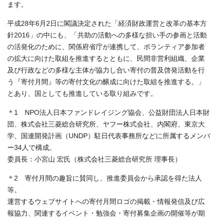
ます。
平成28年6月2日に閣議決定された「経済財政運営と改革の基本方
針2016」の中にも、「共助の活動への多様な担い手の参画と活動
の活発化のために、関係府省庁が連携して、ボランティア参加者
の拡大に向けた取組を推進するとともに、民間非営利組織、企業
及び行政などの多様な主体が協力し合い寄付の普及啓発活動を行
う『寄付月間』等の寄付文化の醸成に向けた取組を推進する。」
とあり、国としても推進している取り組みです。
＊1 NPO法人日本ファンドレイジング協会、公益財団法人日本財
団、株式会社三菱総合研究所、ヤフー株式会社、内閣府、東京大
学、国連開発計画（UNDP）駐日代表事務所などに所属するメンバ
ー34人で構成。
委員長：小宮山 宏氏（株式会社三菱総合研究所 理事長）
＊2 寄付月間の趣旨に賛同し、推進委員会から承認を得た法人
等。
運営するウェブサイトへの寄付月間ロゴの掲載・情報発信及び広
報協力、関連するイベント・勉強会・寄付募集企画の開催等が期