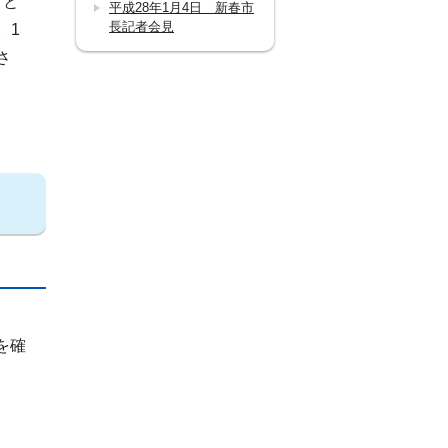
、と
平成28年1月4日 新春市
長記者会見
。1
さ
を確