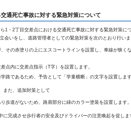
る交通死亡事故に対する緊急対策について
あずら1・2丁目交差点における交通死亡事故に対する緊急対策に
現場立会いをし、道路管理者としての緊急対策を次のとおり行い
が、その赤塗りの上にエスコートラインを設置し、車線が狭く
交差点内に交差点指示（T字）を設置します。
通学路であるため、予告として「学童横断」の文字を設置しま
。また、追加対策として
あり歩道がないため、路肩部分に緑のカラー塗装を設置します
中に完成させ歩行者の安全及びドライバーの注意喚起を促しま