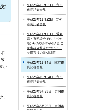
平成28年12月21日 定例
急対
市長記者会見
平成28年11月22日 定例
市長記者会見
平成28年11月11日 愛知
県・市懇談会での「ポケ
モンGOの操作が引き起こ
す事故や弊害について」
「ポ
を提言後の取材対応
事故
平成28年11月4日 臨時市
故が
長記者会見
。
平成28年10月24日 定例
市長記者会見
平成28年9月23日 定例市
長記者会見
ック」
平成28年8月26日 定例市