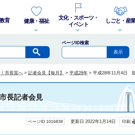
文化・スポーツ・
教育
しごと・産
健康・福祉
イベント
ページID検索
そ！市長室へ
>
記者会見【毎月】
>
平成28年
>
平成28年11月4日
時市長記者会見
更新日 2022年1月14日
ページID 1016838
印刷