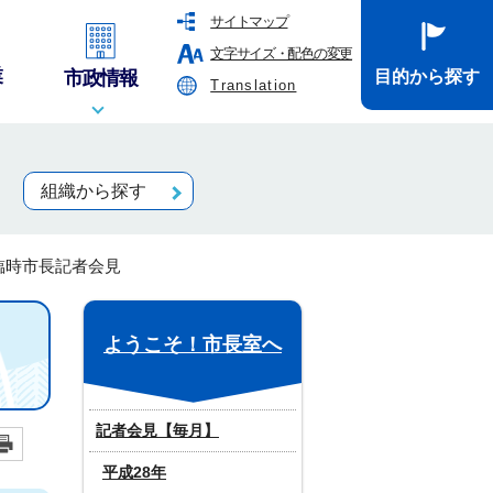
サイトマップ
文字サイズ・配色の変更
業
市政情報
目的から探す
Translation
組織から探す
 臨時市長記者会見
ようこそ！市長室へ
記者会見【毎月】
平成28年