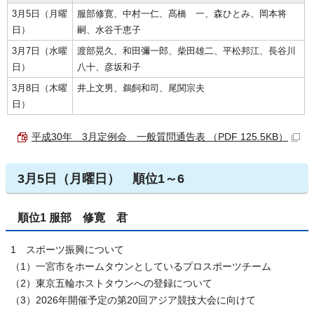
3月5日（月曜
服部修寛、中村一仁、髙橋 一、森ひとみ、岡本将
日）
嗣、水谷千恵子
3月7日（水曜
渡部晃久、和田彌一郎、柴田雄二、平松邦江、長谷川
日）
八十、彦坂和子
3月8日（木曜
井上文男、鵜飼和司、尾関宗夫
日）
平成30年 3月定例会 一般質問通告表 （PDF 125.5KB）
3月5日（月曜日） 順位1～6
順位1 服部 修寛 君
1 スポーツ振興について
（1）一宮市をホームタウンとしているプロスポーツチーム
（2）東京五輪ホストタウンへの登録について
（3）2026年開催予定の第20回アジア競技大会に向けて