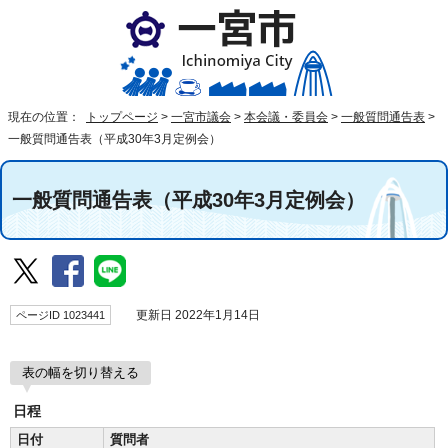
現在の位置：
トップページ
>
一宮市議会
>
本会議・委員会
>
一般質問通告表
>
一般質問通告表（平成30年3月定例会）
一般質問通告表（平成30年3月定例会）
ページID 1023441
更新日 2022年1月14日
表の幅を切り替える
日程
日付
質問者