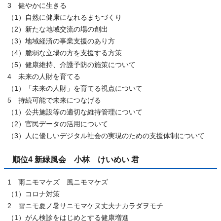
3 健やかに生きる
（1）自然に健康になれるまちづくり
（2）新たな地域交流の場の創出
（3）地域経済の事業支援のあり方
（4）脆弱な立場の方を支援する方策
（5）健康維持、介護予防の施策について
4 未来の人財を育てる
（1）「未来の人財」を育てる視点について
5 持続可能で未来につなげる
（1）公共施設等の適切な維持管理について
（2）官民データの活用について
（3）人に優しいデジタル社会の実現のための支援体制について
順位4 新緑風会 小林 けいめい 君
1 雨ニモマケズ 風ニモマケズ
（1）コロナ対策
2 雪ニモ夏ノ暑サニモマケヌ丈夫ナカラダヲモチ
（1）がん検診をはじめとする健康増進