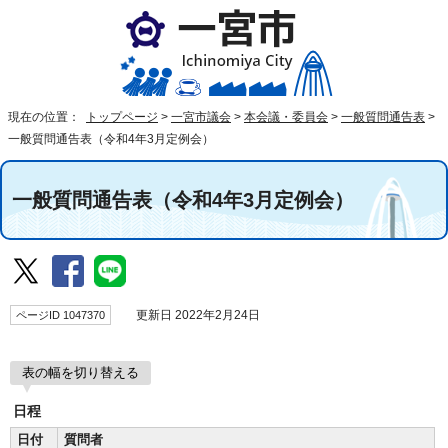
現在の位置：
トップページ
>
一宮市議会
>
本会議・委員会
>
一般質問通告表
>
一般質問通告表（令和4年3月定例会）
一般質問通告表（令和4年3月定例会）
ページID 1047370
更新日 2022年2月24日
表の幅を切り替える
日程
日付
質問者