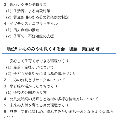
3 欲ハナク決シテ瞋ラズ
（1）生活苦による自殺対策
（2）賃金条項のある公契約条例の制定
4 イツモシズカニワラッテイル
（1）活力創造の推進
（2）子育て・不妊治療の支援
順位5 いちのみやを良くする会 後藤 美由紀 君
1 安心して子育てができる環境づくり
（1）産前・産後ケアについて
（2）子どもが健やかに育つ為の環境づくり
2 ごみの分別とリサイクルについて
3 水と緑を活かしたまちづくり
（1）今後の公園のあり方
4 公共交通網の見直しと地域の多様な輸送方法について
5 未来の人財を育てる為の環境づくり
6 歴史・文化に親しめ、訪れてみたいまち一宮となるような環境
づくり