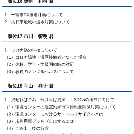
順位16 鵜飼 和司 君
1 一宮市DX推進計画について
2 大和東地域の浸水対策について
順位17 市川 智明 君
1 コロナ禍の学校について
（1）コロナ陽性・濃厚接触者となった場合
（2）休校、学年・学級閉鎖時の対応
（3）教員のメンタルヘルスについて
順位18 宇山 祥子 君
1 混ぜればごみ 分ければ資源 ～SDGsの達成に向けて～
（1）環境センターの温室効果ガス排出量削減対策について
（2）環境センターにおけるサーマルリサイクルとは
（3）未利用廃プラをゼロにするには
（4）ごみ出し後の行方