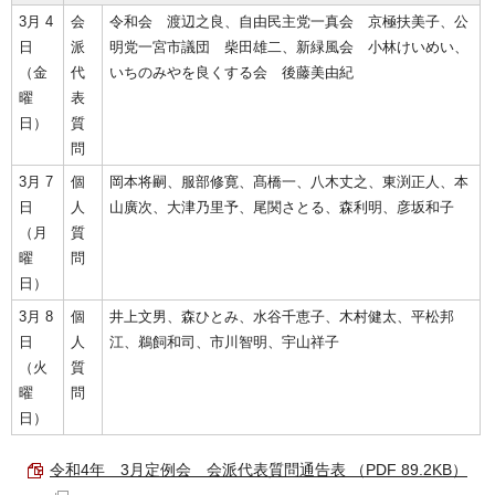
3月 4
会
令和会 渡辺之良、自由民主党一真会 京極扶美子、公
日
派
明党一宮市議団 柴田雄二、新緑風会 小林けいめい、
（金
代
いちのみやを良くする会 後藤美由紀
曜
表
日）
質
問
3月 7
個
岡本将嗣、服部修寛、髙橋一、八木丈之、東渕正人、本
日
人
山廣次、大津乃里予、尾関さとる、森利明、彦坂和子
（月
質
曜
問
日）
3月 8
個
井上文男、森ひとみ、水谷千恵子、木村健太、平松邦
日
人
江、鵜飼和司、市川智明、宇山祥子
（火
質
曜
問
日）
令和4年 3月定例会 会派代表質問通告表 （PDF 89.2KB）