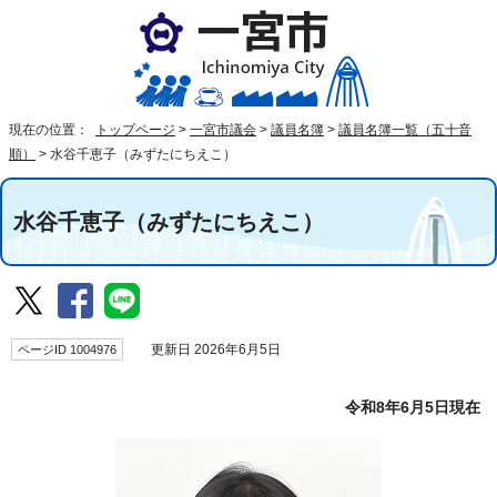
現在の位置：
トップページ
>
一宮市議会
>
議員名簿
>
議員名簿一覧（五十音
順）
>
水谷千恵子（みずたにちえこ）
水谷千恵子（みずたにちえこ）
ページID 1004976
更新日 2026年6月5日
令和8年6月5日現在