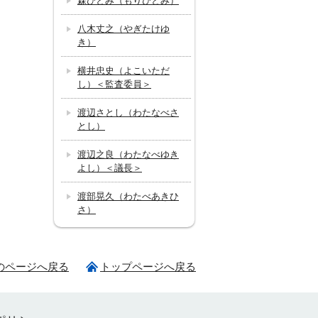
森ひとみ（もりひとみ）
八木丈之（やぎたけゆ
き）
横井忠史（よこいただ
し）＜監査委員＞
渡辺さとし（わたなべさ
とし）
渡辺之良（わたなべゆき
よし）＜議長＞
渡部晃久（わたべあきひ
さ）
のページへ戻る
トップページへ戻る