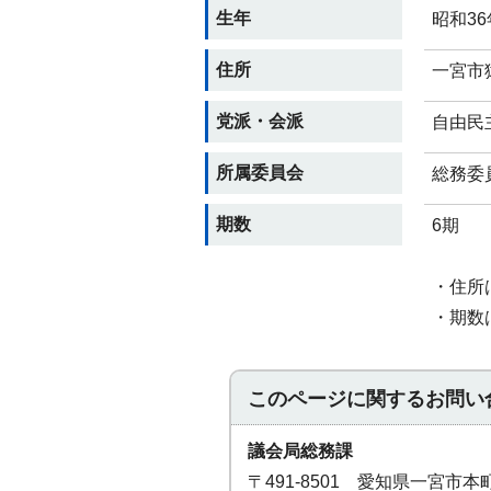
生年
昭和36
住所
一宮市
党派・会派
自由民
所属委員会
総務委
期数
6期
・住所
・期数
このページに関する
お問い
議会局総務課
〒491-8501 愛知県一宮市