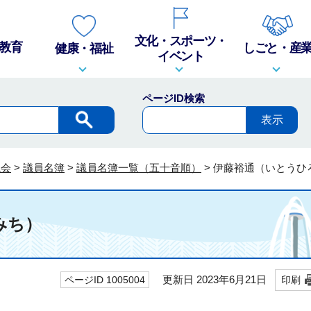
文化・スポーツ・
教育
しごと・産
健康・福祉
イベント
ページID検索
議会
>
議員名簿
>
議員名簿一覧（五十音順）
>
伊藤裕通（いとうひ
みち）
更新日 2023年6月21日
ページID 1005004
印刷