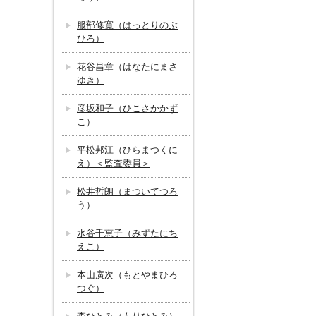
服部修寛（はっとりのぶ
ひろ）
花谷昌章（はなたにまさ
ゆき）
彦坂和子（ひこさかかず
こ）
平松邦江（ひらまつくに
え）＜監査委員＞
松井哲朗（まついてつろ
う）
水谷千恵子（みずたにち
えこ）
本山廣次（もとやまひろ
つぐ）