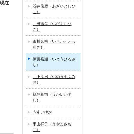
日現在
浅井俊彦（あざいとしひ
こ）
井田吉彦（いだよしひ
こ）
市川智明（いちかわとも
あき）
伊藤裕通（いとうひろみ
ち）
井上文男（いのうえふみ
お）
鵜飼和司（うかいかず
し）
うすいゆか
宇山祥子（うやまさち
こ）