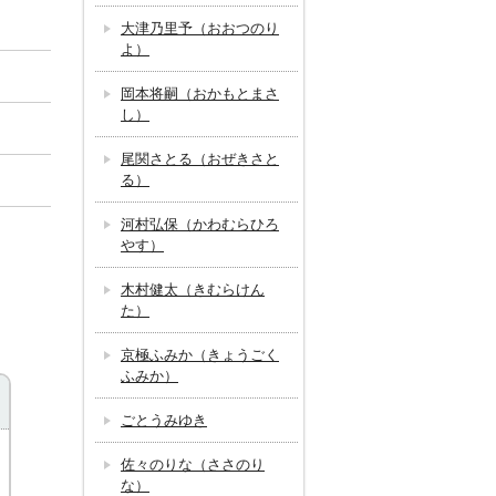
大津乃里予（おおつのり
よ）
岡本将嗣（おかもとまさ
し）
尾関さとる（おぜきさと
る）
河村弘保（かわむらひろ
やす）
木村健太（きむらけん
た）
京極ふみか（きょうごく
ふみか）
ごとうみゆき
佐々のりな（ささのり
な）