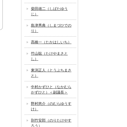
柴田雄二（しばたゆう
じ）
島津秀典（しまづひでの
り）
髙橋一（たかはしいち）
竹山聡（たけやまさと
し）
東渕正人（とうぶちまさ
と）
中村かずひと（なかむら
かずひと）＜副議長＞
野村悠介（のむらゆうす
け）
則竹安郎（のりたけやす
ろう）