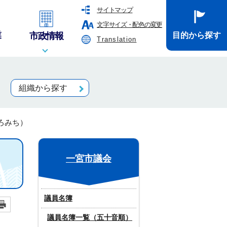
サイトマップ
文字サイズ・配色の変更
業
市政情報
目的から探す
Translation
組織から探す
ろみち）
一宮市議会
議員名簿
議員名簿一覧（五十音順）