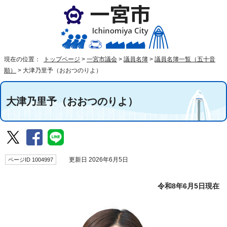
現在の位置：
トップページ
>
一宮市議会
>
議員名簿
>
議員名簿一覧（五十音
順）
>
大津乃里予（おおつのりよ）
大津乃里予（おおつのりよ）
ページID 1004997
更新日 2026年6月5日
令和8年6月5日現在