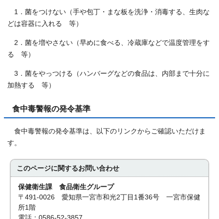
1．菌をつけない（手や包丁・まな板を洗浄・消毒する、生肉な
どは容器に入れる 等）
2．菌を増やさない（早めに食べる、冷蔵庫などで温度管理をす
る 等）
3．菌をやっつける（ハンバーグなどの食品は、内部まで十分に
加熱する 等）
食中毒警報の発令基準
食中毒警報の発令基準は、以下のリンクからご確認いただけま
す。
このページに関する
お問い合わせ
保健衛生課 食品衛生グループ
〒491-0026 愛知県一宮市和光2丁目1番36号 一宮市保健
所1階
電話：0586-52-3857