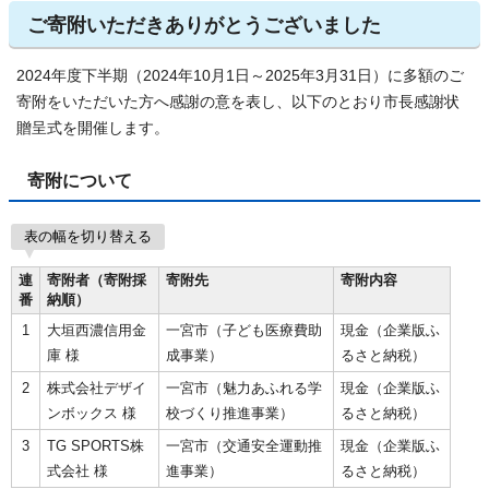
ご寄附いただきありがとうございました
2024年度下半期（2024年10月1日～2025年3月31日）に多額のご
寄附をいただいた方へ感謝の意を表し、以下のとおり市長感謝状
贈呈式を開催します。
寄附について
表の幅を切り替える
連
寄附者（寄附採
寄附先
寄附内容
番
納順）
1
大垣西濃信用金
一宮市（子ども医療費助
現金（企業版ふ
庫 様
成事業）
るさと納税）
2
株式会社デザイ
一宮市（魅力あふれる学
現金（企業版ふ
ンボックス 様
校づくり推進事業）
るさと納税）
3
TG SPORTS株
一宮市（交通安全運動推
現金（企業版ふ
式会社 様
進事業）
るさと納税）