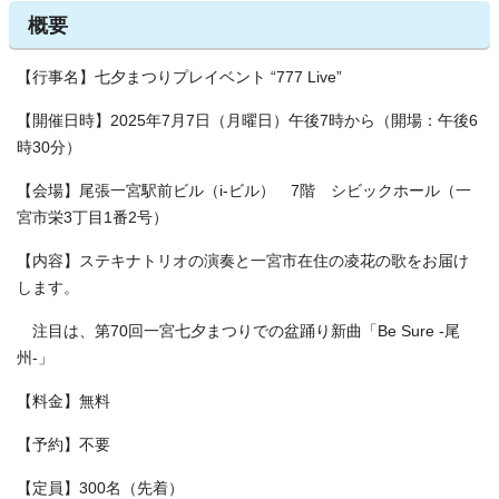
概要
【行事名】七夕まつりプレイベント “777 Live”
【開催日時】2025年7月7日（月曜日）午後7時から（開場：午後6
時30分）
【会場】尾張一宮駅前ビル（i-ビル） 7階 シビックホール（一
宮市栄3丁目1番2号）
【内容】ステキナトリオの演奏と一宮市在住の凌花の歌をお届け
します。
注目は、第70回一宮七夕まつりでの盆踊り新曲「Be Sure -尾
州-」
【料金】無料
【予約】不要
【定員】300名（先着）