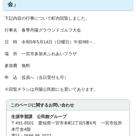
会」
下記内容の行事について町内回覧しました。
行事名 春季丹陽グラウンドゴルフ大会
日 時 令和5年5月14日（日曜日）午前9時～、
場 所 一宮市多加木ふれあいプラザ
参加費 無料
申 込 役員へ（当日受付も可）
※回覧チラシは丹陽公民館にも置いてあります。
このページに関する
お問い合わせ
生涯学習課 公民館グループ
〒491-8501 愛知県一宮市本町2丁目5番6号 一宮市役所
本庁舎4階
電話：0586-85-7077