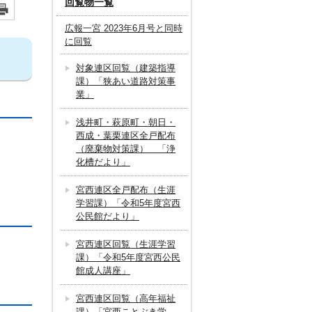
回覧物一覧
広報一宮 2023年6月号と同時
に回覧
対象連区回覧（建築指導
課）「狭あい道路対策事
業」
浅井町・萩原町・朝日・
西成・葉栗連区全戸配布
（廃棄物対策課） 「浄
化槽だより」
宮西連区全戸配布（生涯
学習課）「令和5年度宮西
公民館だより」
宮西連区回覧（生涯学習
課）「令和5年度宮西公民
館成人講座」
宮西連区回覧（高年福祉
課）「宮西ことぶき学