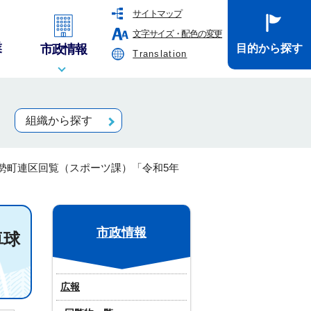
サイトマップ
文字サイズ・配色の変更
業
市政情報
目的から探す
Translation
組織から探す
勢町連区回覧（スポーツ課）「令和5年
市政情報
卓球
広報