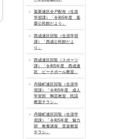
葉栗連区全戸配布（生涯
学習課）「令和5年度 葉
栗公民館だより」
西成連区回覧（生涯学習
課）「西成公民館だよ
り」
西成連区回覧（スポーツ
課）「令和5年度 西成連
区 ビーチボール教室」
丹陽町連区回覧（生涯学
習課）「令和5年度 成人
学習部 陶芸教室 民謡
教室チラシ」
丹陽町連区回覧（生涯学
習課）「令和5年度 魅力
部 教養講座 音楽教室
チラシ」