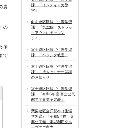
課）「インディアカ教
の責
室」
向山連区回覧（生涯学習
すの
課）「第22回 ストラッ
クアウトにチャレン
ジ！」
今伊
富士連区回覧（生涯学習
まで
課）「ペタンク教室」
富士連区回覧（生涯学習
課）「成人セミナー開講
のお知らせ」
富士連区回覧（生涯学習
課）「令和5年度 富士公民
館年間事業予定表」
葉栗連区全戸配布（生涯
学習課）「令和5年度 葉
栗公民館 定期利用グル
ープのご案内」