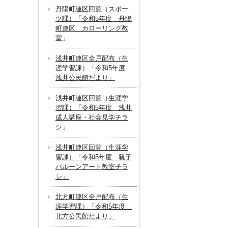
丹陽町連区回覧（スポー
ツ課）「令和5年度 丹陽
町連区 カローリング教
室」
浅井町連区全戸配布（生
涯学習課）「令和5年度
浅井公民館だより」
浅井町連区回覧（生涯学
習課）「令和5年度 浅井
成人講座・社会見学チラ
シ」
浅井町連区回覧（生涯学
習課）「令和5年度 親子
バルーンアート教室チラ
シ」
北方町連区全戸配布（生
涯学習課）「令和5年度
北方公民館だより」