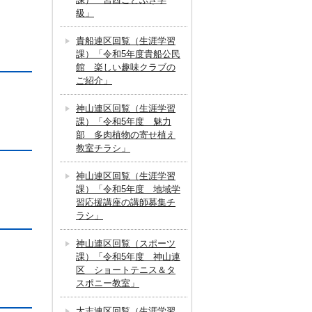
級」
貴船連区回覧（生涯学習
課）「令和5年度貴船公民
館 楽しい趣味クラブの
ご紹介」
神山連区回覧（生涯学習
課）「令和5年度 魅力
部 多肉植物の寄せ植え
教室チラシ」
神山連区回覧（生涯学習
課）「令和5年度 地域学
習応援講座の講師募集チ
ラシ」
神山連区回覧（スポーツ
課）「令和5年度 神山連
区 ショートテニス＆タ
スポニー教室」
大志連区回覧（生涯学習