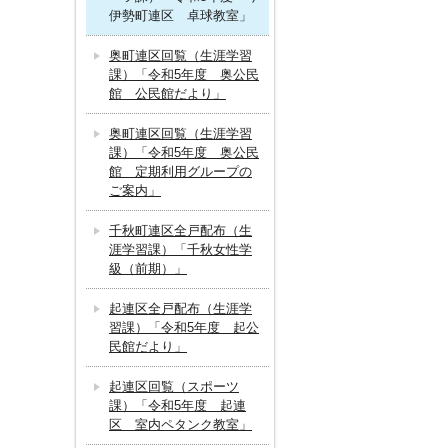
伊勢町連区 卓球教室」
奥町連区回覧（生涯学習
課）「令和5年度 奥公民
館 公民館だより」
奥町連区回覧（生涯学習
課）「令和5年度 奥公民
館 定期利用グループの
ご案内」
千秋町連区全戸配布（生
涯学習課）「千秋女性学
級（前期）」
起連区全戸配布（生涯学
習課）「令和5年度 起公
民館だより」
起連区回覧（スポーツ
課）「令和5年度 起連
区 室内ペタンク教室」