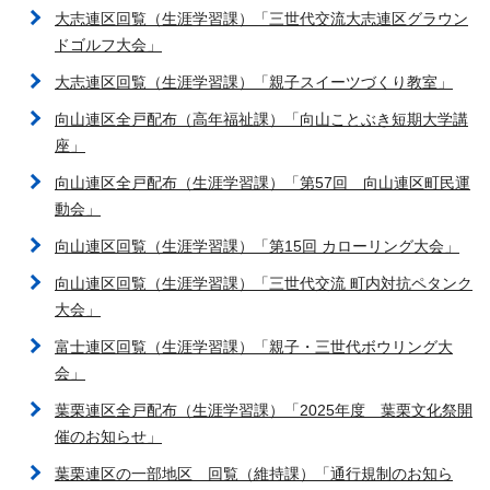
大志連区回覧（生涯学習課）「三世代交流大志連区グラウン
ドゴルフ大会」
大志連区回覧（生涯学習課）「親子スイーツづくり教室」
向山連区全戸配布（高年福祉課）「向山ことぶき短期大学講
座」
向山連区全戸配布（生涯学習課）「第57回 向山連区町民運
動会」
向山連区回覧（生涯学習課）「第15回 カローリング大会」
向山連区回覧（生涯学習課）「三世代交流 町内対抗ペタンク
大会」
富士連区回覧（生涯学習課）「親子・三世代ボウリング大
会」
葉栗連区全戸配布（生涯学習課）「2025年度 葉栗文化祭開
催のお知らせ」
葉栗連区の一部地区 回覧（維持課）「通行規制のお知ら