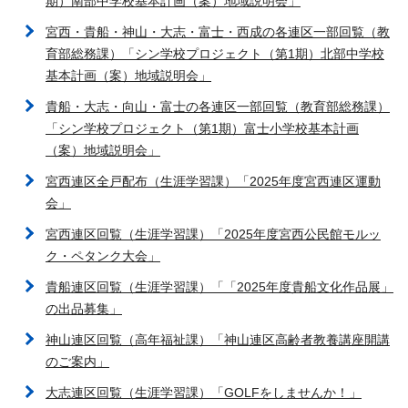
期）南部中学校基本計画（案）地域説明会」
宮西・貴船・神山・大志・富士・西成の各連区一部回覧（教
育部総務課）「シン学校プロジェクト（第1期）北部中学校
基本計画（案）地域説明会」
貴船・大志・向山・富士の各連区一部回覧（教育部総務課）
「シン学校プロジェクト（第1期）富士小学校基本計画
（案）地域説明会」
宮西連区全戸配布（生涯学習課）「2025年度宮西連区運動
会」
宮西連区回覧（生涯学習課）「2025年度宮西公民館モルッ
ク・ペタンク大会」
貴船連区回覧（生涯学習課）「「2025年度貴船文化作品展」
の出品募集」
神山連区回覧（高年福祉課）「神山連区高齢者教養講座開講
のご案内」
大志連区回覧（生涯学習課）「GOLFをしませんか！」