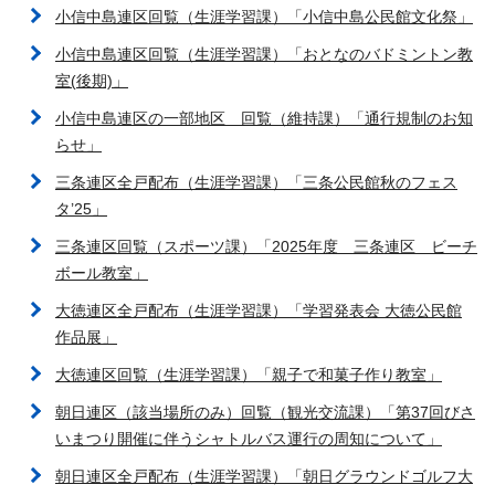
小信中島連区回覧（生涯学習課）「小信中島公民館文化祭」
小信中島連区回覧（生涯学習課）「おとなのバドミントン教
室(後期)」
小信中島連区の一部地区 回覧（維持課）「通行規制のお知
らせ」
三条連区全戸配布（生涯学習課）「三条公民館秋のフェス
タ’25」
三条連区回覧（スポーツ課）「2025年度 三条連区 ビーチ
ボール教室」
大徳連区全戸配布（生涯学習課）「学習発表会 大徳公民館
作品展」
大徳連区回覧（生涯学習課）「親子で和菓子作り教室」
朝日連区（該当場所のみ）回覧（観光交流課）「第37回びさ
いまつり開催に伴うシャトルバス運行の周知について」
朝日連区全戸配布（生涯学習課）「朝日グラウンドゴルフ大