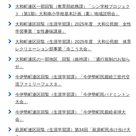
大和町連区一部回覧（教育部総務課）「シン学校プロジェク
ト（第1期）大和南小学校基本計画（案）地域説明会」
大和町連区回覧（生涯学習課）2025年度 大和公民館 女性
学習事業「女性趣味講座」
大和町連区回覧（生涯学習課）2025年度 大和公民館 体育
レクリエーション部事業「歩こう大会」
大和町連区の一部地区 回覧（維持課）「通行規制のお知ら
せ」
今伊勢町連区回覧（生涯学習課）「今伊勢町民親睦三世代交
流ファミリーフェスタ」
今伊勢町連区回覧（生涯学習課）「今伊勢町民バドミントン
大会」
今伊勢町連区回覧（生涯学習課）「今伊勢町民親睦卓球大
会」
萩原町連区回覧（生涯学習課）第34回「萩原町民歩け歩け大