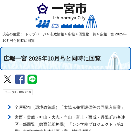
現在の位置：
トップページ
>
市政情報
>
広報
>
回覧物一覧
>
広報一宮 2025年
10月号と同時に回覧
広報一宮 2025年10月号と同時に回覧
ページID 1068018
全戸配布（環境政策課）「太陽光発電設備等共同購入事業」
宮西・貴船・神山・大志・向山・富士・西成・丹陽町の各連
区一部回覧（教育部総務課）「シン学校プロジェクト（第1