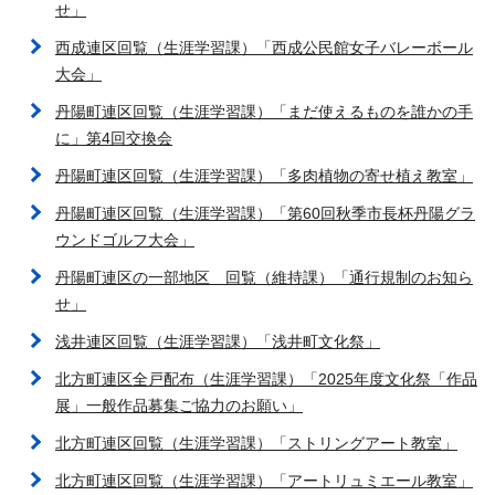
せ」
西成連区回覧（生涯学習課）「西成公民館女子バレーボール
大会」
丹陽町連区回覧（生涯学習課）「まだ使えるものを誰かの手
に」第4回交換会
丹陽町連区回覧（生涯学習課）「多肉植物の寄せ植え教室」
丹陽町連区回覧（生涯学習課）「第60回秋季市長杯丹陽グラ
ウンドゴルフ大会」
丹陽町連区の一部地区 回覧（維持課）「通行規制のお知ら
せ」
浅井連区回覧（生涯学習課）「浅井町文化祭」
北方町連区全戸配布（生涯学習課）「2025年度文化祭「作品
展」一般作品募集ご協力のお願い」
北方町連区回覧（生涯学習課）「ストリングアート教室」
北方町連区回覧（生涯学習課）「アートリュミエール教室」