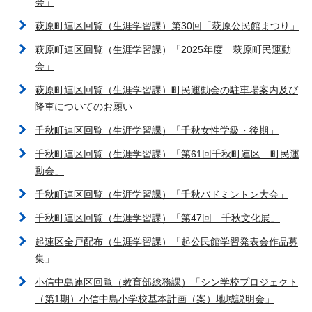
会」
萩原町連区回覧（生涯学習課）第30回「萩原公民館まつり」
萩原町連区回覧（生涯学習課）「2025年度 萩原町民運動
会」
萩原町連区回覧（生涯学習課）町民運動会の駐車場案内及び
降車についてのお願い
千秋町連区回覧（生涯学習課）「千秋女性学級・後期」
千秋町連区回覧（生涯学習課）「第61回千秋町連区 町民運
動会」
千秋町連区回覧（生涯学習課）「千秋バドミントン大会」
千秋町連区回覧（生涯学習課）「第47回 千秋文化展」
起連区全戸配布（生涯学習課）「起公民館学習発表会作品募
集」
小信中島連区回覧（教育部総務課）「シン学校プロジェクト
（第1期）小信中島小学校基本計画（案）地域説明会」