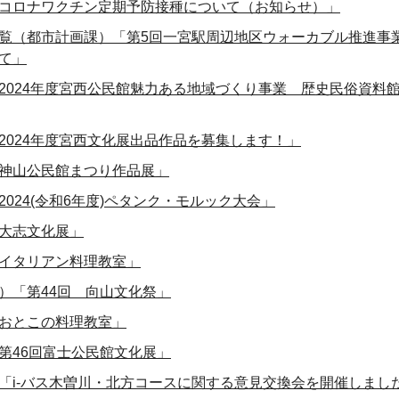
コロナワクチン定期予防接種について（お知らせ）」
覧（都市計画課）「第5回一宮駅周辺地区ウォーカブル推進事
て」
2024年度宮西公民館魅力ある地域づくり事業 歴史民俗資料
2024年度宮西文化展出品作品を募集します！」
神山公民館まつり作品展」
024(令和6年度)ペタンク・モルック大会」
大志文化展」
イタリアン料理教室」
）「第44回 向山文化祭」
おとこの料理教室」
第46回富士公民館文化展」
「i-バス木曽川・北方コースに関する意見交換会を開催しまし