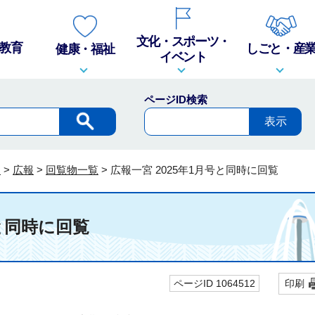
文化・スポーツ・
教育
しごと・産
健康・福祉
イベント
ページID検索
報
>
広報
>
回覧物一覧
>
広報一宮 2025年1月号と同時に回覧
号と同時に回覧
ページID 1064512
印刷