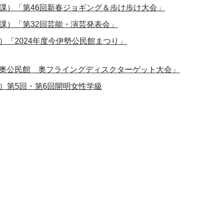
課）「第46回新春ジョギング＆歩け歩け大会」
課）「第32回芸能・演芸発表会」
）「2024年度今伊勢公民館まつり」
奥公民館 奥フライングディスクターゲット大会」
）第5回・第6回開明女性学級