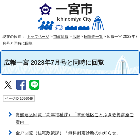
現在の位置：
トップページ
>
市政情報
>
広報
>
回覧物一覧
>
広報一宮 2023年7
月号と同時に回覧
広報一宮 2023年7月号と同時に回覧
ページID 1056049
貴船連区回覧（高年福祉課）「貴船連区ことぶき教養講座ご
案内」
全戸回覧（住宅政策課）「無料耐震診断のお知らせ」