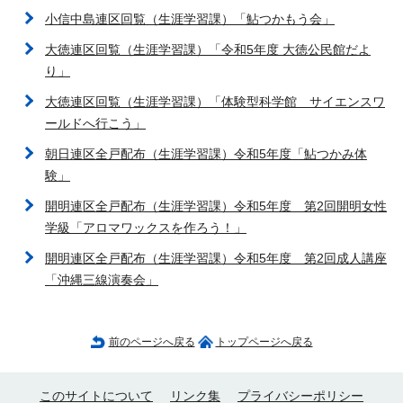
小信中島連区回覧（生涯学習課）「鮎つかもう会」
大徳連区回覧（生涯学習課）「令和5年度 大徳公民館だよ
り」
大徳連区回覧（生涯学習課）「体験型科学館 サイエンスワ
ールドへ行こう」
朝日連区全戸配布（生涯学習課）令和5年度「鮎つかみ体
験」
開明連区全戸配布（生涯学習課）令和5年度 第2回開明女性
学級「アロマワックスを作ろう！」
開明連区全戸配布（生涯学習課）令和5年度 第2回成人講座
「沖縄三線演奏会」
前のページへ戻る
トップページへ戻る
このサイトについて
リンク集
プライバシーポリシー