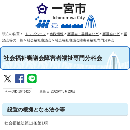
現在の位置：
トップページ
>
市政情報
>
審議会・委員会など
>
審議会など
>
審
議会等の一覧
>
社会福祉審議会
>
社会福祉審議会障害者福祉専門分科会
社会福祉審議会障害者福祉専門分科会
ページID 1043420
更新日 2026年5月20日
設置の根拠となる法令等
社会福祉法第11条第1項