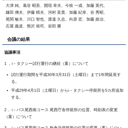
大津 純、葛谷 昭吾、開現 幸夫、今枝 一成、加藤 英代、
鎌田 傳夫、伊藤 晴夫、河村 富貴、加藤 紀幸、谷 秀昭、
尾関 敏夫、川口 智也、渡邉 久志、向原 宏、加藤 政治、
石屋 義道、熊沢 裕司、岩田 勝
会議の結果
協議事項
1 ．i－タクシー試行運行の継続（案）について
試行運行期間を平成30年3月31日（土曜日）まで1年間延長す
る。
平成29年4月1日（土曜日）からi－タクシー停留所を5カ所追加
する。
2． i－バス尾西南コース 尾西庁舎停留所の位置、時刻表の変更
（案）について
3 ．i－バス尾西南コース 板倉北停留所の位置の変更（案）につい