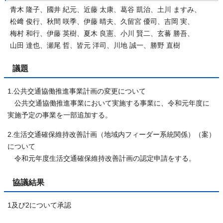
青木 隆子、國井 紀元、近藤 太康、葛谷 凱治、土川 ますみ、
松﨑 俊行、秋間 咲季、伊藤 晴夫、久留宮 優司、吉岡 実、
梅村 和行、伊藤 英樹、夏木 良憲、小川 賢二、玄蕃 勝吾、
山田 達也、瀬尾 哲、皆元 洋司、川地 誠一、勝野 直樹
議題
1.公共交通協働推進事業計画の変更について
公共交通協働推進事業において実施する事業に、令和元年度に
実施予定の事業を一部追加する。
2.生活交通確保維持改善計画（地域内フィーダー系統関係）（案）
について
令和元年度生活交通確保維持改善計画の認定申請をする。
協議結果
1及び2について承認