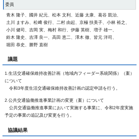
委員
青木 隆子、國井 紀元、松本 文利、近藤 太康、葛谷 凱治、
土川 ますみ、松﨑 俊行、二村 由起、京極 扶美子、小林 裕之、
小川 健司、吉岡 実、梅村 和行、伊藤 英樹、増子 雄一、
鈴木 隆史、吉澤 良一、高田 恵二、澤木 徹、皆元 洋司、
堀田 恭史、勝野 直樹
議題
1.生活交通確保維持改善計画（地域内フィーダー系統関係）（案）
について
令和3年度生活交通確保維持改善計画の認定申請を行う。
2.公共交通協働推進事業計画の変更（案）について
公共交通協働推進事業において実施する事業に、令和2年度実施
予定の事業の追記及び変更を行う。
協議結果