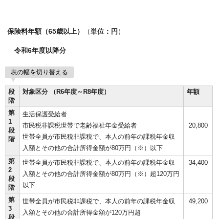
保険料年額（65歳以上）
（
単位：円
）
令和6年度以降分
表の幅を切り替える
段
対象区分 （R6年度～R8年度）
年額
階
第
生活保護受給者
1
市民税非課税世帯で老齢福祉年金受給者
20,800
段
世帯全員が市民税非課税で、本人の前年の課税年金収
階
入額とその他の合計所得金額が80万円（※）以下
第
世帯全員が市民税非課税で、本人の前年の課税年金収
34,400
2
入額とその他の合計所得金額が80万円（※）超120万円
段
以下
階
第
世帯全員が市民税非課税で、本人の前年の課税年金収
49,200
3
入額とその他の合計所得金額が120万円超
段