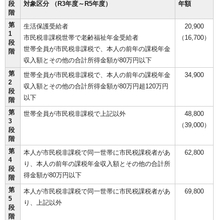
段
対象区分 （R3年度～R5年度）
年額
階
第
生活保護受給者
20,900
1
市民税非課税世帯で老齢福祉年金受給者
（16,700）
段
世帯全員が市民税非課税で、本人の前年の課税年金
階
収入額とその他の合計所得金額が80万円以下
第
世帯全員が市民税非課税で、本人の前年の課税年金
34,900
2
収入額とその他の合計所得金額が80万円超120万円
段
以下
階
第
世帯全員が市民税非課税で上記以外
48,800
3
（39,000）
段
階
第
本人が市民税非課税で同一世帯に市民税課税者があ
62,800
4
り、本人の前年の課税年金収入額とその他の合計所
段
得金額が80万円以下
階
第
本人が市民税非課税で同一世帯に市民税課税者があ
69,800
5
り、上記以外
段
階