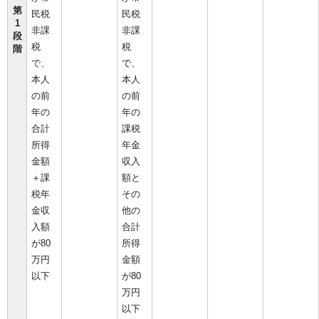
第
民税
民税
1
非課
非課
段
税
税
階
で、
で、
本人
本人
の前
の前
年の
年の
合計
課税
所得
年金
金額
収入
＋課
額と
税年
その
金収
他の
入額
合計
が80
所得
万円
金額
以下
が80
万円
以下