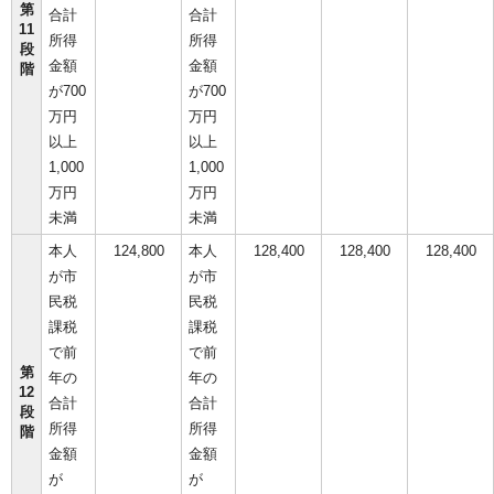
第
合計
合計
11
所得
所得
段
金額
金額
階
が700
が700
万円
万円
以上
以上
1,000
1,000
万円
万円
未満
未満
本人
124,800
本人
128,400
128,400
128,400
が市
が市
民税
民税
課税
課税
で前
で前
第
年の
年の
12
合計
合計
段
所得
所得
階
金額
金額
が
が