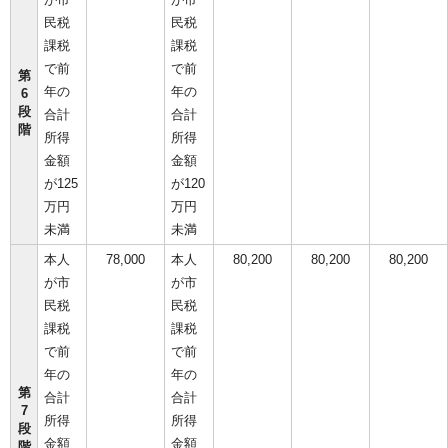
民税
民税
課税
課税
で前
で前
第
年の
年の
6
段
合計
合計
階
所得
所得
金額
金額
が125
が120
万円
万円
未満
未満
本人
78,000
本人
80,200
80,200
80,200
が市
が市
民税
民税
課税
課税
で前
で前
年の
年の
第
合計
合計
7
所得
所得
段
金額
金額
階