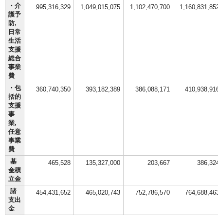
・介
995,316,329
1,049,015,075
1,102,470,700
1,160,831,85
護予
防,
日常
生活
支援
総合
事業
費
・包
360,740,350
393,182,389
386,088,171
410,938,91
括的
支援
事
業,
任意
事業
費
基
465,528
135,327,000
203,667
386,32
金積
立金
諸
454,431,652
465,020,743
752,786,570
764,688,46
支出
金