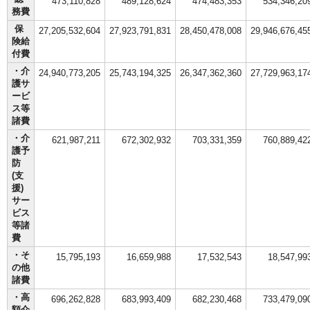
473,110,828
489,128,624
474,483,353
534,346,20
務費
保
27,205,532,604
27,923,791,831
28,450,478,008
29,946,676,45
険給
付費
・介
24,940,773,205
25,743,194,325
26,347,362,360
27,729,963,17
護サ
ービ
ス等
諸費
・介
621,987,211
672,302,932
703,331,359
760,889,42
護予
防
(支
援)
サー
ビス
等諸
費
・そ
15,795,193
16,659,988
17,532,543
18,547,99
の他
諸費
・高
696,262,828
683,993,409
682,230,468
733,479,09
額介