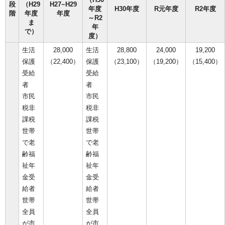
段
（H29
H27~H29
年度
H30年度
R元年度
R2年度
階
年度
年度
～R2
ま
年
で）
度）
生活
28,000
生活
28,800
24,000
19,200
保護
（22,400）
保護
（23,100）
（19,200）
（15,400）
受給
受給
者
者
市民
市民
税非
税非
課税
課税
世帯
世帯
で老
で老
齢福
齢福
祉年
祉年
金受
金受
給者
給者
世帯
世帯
全員
全員
が市
が市