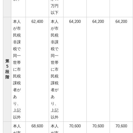
万円
以下
本人
62,400
本人
64,200
64,200
64,200
が市
が市
民税
民税
非課
非課
税で
税で
同一
同一
第
世帯
世帯
5
に市
に市
段
民税
民税
階
課税
課税
者が
者が
あ
あ
り、
り、
上記
上記
以外
以外
本人
68,600
本人
70,600
70,600
70,600
が市
が市