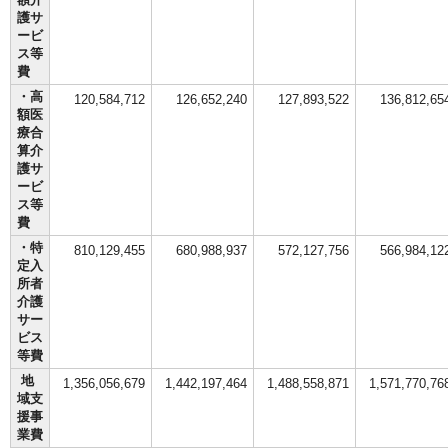
護サ
ービ
ス等
費
・高
120,584,712
126,652,240
127,893,522
136,812,65
額医
療合
算介
護サ
ービ
ス等
費
・特
810,129,455
680,988,937
572,127,756
566,984,12
定入
所者
介護
サー
ビス
等費
地
1,356,056,679
1,442,197,464
1,488,558,871
1,571,770,76
域支
援事
業費