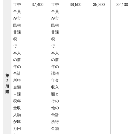
世帯
37,400
世帯
38,500
35,300
32,100
全員
全員
が市
が市
民税
民税
非課
非課
税
税
で、
で、
本人
本人
の前
の前
年の
年の
合計
課税
第
所得
年金
2
段
金額
収入
階
＋課
額と
税年
その
金収
他の
入額
合計
が80
所得
万円
金額