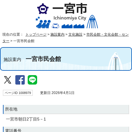
現在の位置：
トップページ
>
施設案内
>
文化施設
>
市民会館・文化会館・セン
ター
>
一宮市民会館
一宮市民会館
施設案内
ページID 1008979
更新日 2026年4月1日
所在地
一宮市朝日2丁目5－1
電話番号