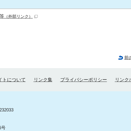
等
（外部リンク）
前
イトについて
リンク集
プライバシーポリシー
リンク
32033
6号