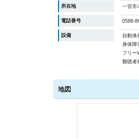
所在地
一宮市
電話番号
0586-8
設備
自動体外
身体障
フリーW
難聴者
地図