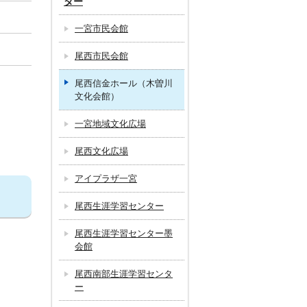
ター
一宮市民会館
尾西市民会館
尾西信金ホール（木曽川
文化会館）
一宮地域文化広場
尾西文化広場
アイプラザ一宮
尾西生涯学習センター
尾西生涯学習センター墨
会館
尾西南部生涯学習センタ
ー