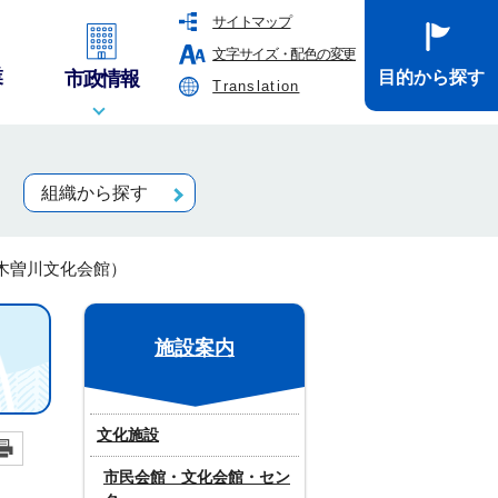
サイトマップ
文字サイズ・配色の変更
業
市政情報
目的から探す
Translation
組織から探す
木曽川文化会館）
施設案内
文化施設
市民会館・文化会館・セン