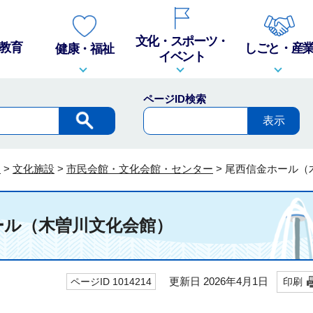
文化・スポーツ・
教育
しごと・産
健康・福祉
イベント
ページID検索
内
>
文化施設
>
市民会館・文化会館・センター
>
尾西信金ホール（
ール（木曽川文化会館）
更新日 2026年4月1日
ページID 1014214
印刷