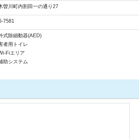
木曽川町内割田一の通り27
6-7581
式除細動器(AED)
害者用トイレ
i-Fiエリア
補助システム