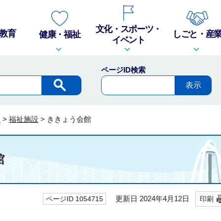
文化・スポーツ・
教育
しごと・産
健康・福祉
イベント
ページID検索
内
>
福祉施設
>
ききょう会館
館
更新日 2024年4月12日
ページID 1054715
印刷