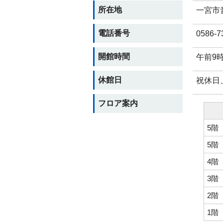
所在地
一宮市
電話番号
0586-7
開館時間
午前9
休館日
祝休日、
フロア案内
5階
5階
4階
3階
2階
1階