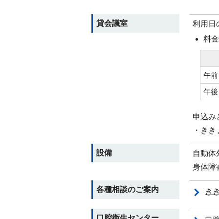
貸会議室
利用日
料金
午前
午後
申込み
・ききょ
設備
自動体外
身体障
各種相談のご案内
き
口腔衛生センター