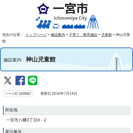
現在の位置：
トップページ
>
施設案内
>
子育て・教育施設
>
児童館
>
神山児童
館
神山児童館
施設案内
ページID 1009067
更新日 2016年7月14日
所在地
一宮市八幡3丁目8－2
電話番号