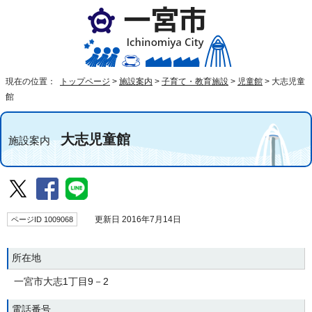
現在の位置：
トップページ
>
施設案内
>
子育て・教育施設
>
児童館
>
大志児童
館
大志児童館
施設案内
ページID 1009068
更新日 2016年7月14日
所在地
一宮市大志1丁目9－2
電話番号