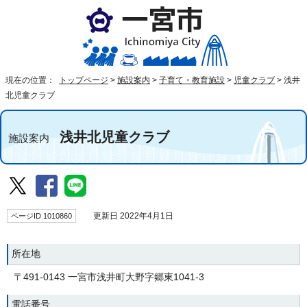
現在の位置：
トップページ
>
施設案内
>
子育て・教育施設
>
児童クラブ
>
浅井
北児童クラブ
浅井北児童クラブ
施設案内
ページID 1010860
更新日 2022年4月1日
所在地
〒491-0143 一宮市浅井町大野字郷東1041-3
電話番号