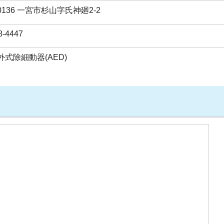
-0136 一宮市杉山字氏神廻2-2
8-4447
式除細動器(AED)