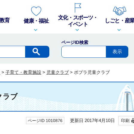
文化・スポーツ・
教育
しごと・産
健康・福祉
イベント
ページID検索
内
>
子育て・教育施設
>
児童クラブ
>
ポプラ児童クラブ
クラブ
更新日 2017年4月10日
ページID 1010876
印刷