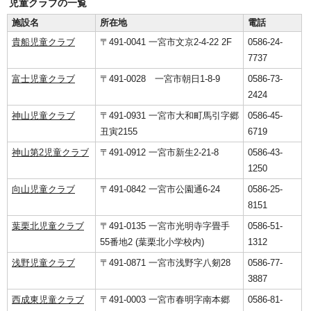
児童クラブの一覧
施設名
所在地
電話
貴船児童クラブ
〒491-0041 一宮市文京2-4-22 2F
0586-24-
7737
富士児童クラブ
〒491-0028 一宮市朝日1-8-9
0586-73-
2424
神山児童クラブ
〒491-0931 一宮市大和町馬引字郷
0586-45-
丑寅2155
6719
神山第2児童クラブ
〒491-0912 一宮市新生2-21-8
0586-43-
1250
向山児童クラブ
〒491-0842 一宮市公園通6-24
0586-25-
8151
葉栗北児童クラブ
〒491-0135 一宮市光明寺字畳手
0586-51-
55番地2 (葉栗北小学校内)
1312
浅野児童クラブ
〒491-0871 一宮市浅野字八剱28
0586-77-
3887
西成東児童クラブ
〒491-0003 一宮市春明字南本郷
0586-81-