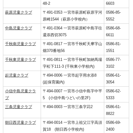
48-2
6603
萩原児童クラブ
〒491-0353 一宮市萩原町萩原字河
0586-85-
原崎1544（萩原小学校内）
5552
中島児童クラブ
〒491-0364 一宮市萩原町中島字往
0586-68-
還添西切3075
6611
千秋南児童クラブ
〒491-0817 一宮市千秋町天摩字山
0586-81-
畑370番地56
1551
千秋東児童クラブ
〒491-0811 一宮市千秋町加納馬場
0586-77-
字松下111-3 (千秋東小学校内)
3102
起児童クラブ
〒494-0006 一宮市起字用水添8
0586-61-
(起保育園内)
3054
小信中島児童クラ
〒494-0007 一宮市小信中島字中平
0586-62-
ブ
5 (小信中島つどいの里2F)
5333
三条児童クラブ
〒494-0003 一宮市三条字苅2
0586-61-
8822
朝日西児童クラブ
〒494-0014 一宮市上祖父江字高須
0586-69-
賀18 (朝日西小学校内)
2400