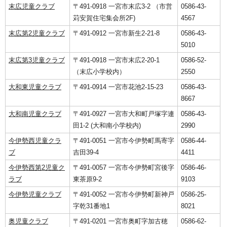
末広児童クラブ
〒491-0918 一宮市末広3-2 （市営
0586-43-
苅安賀住宅集会所2F)
4567
末広第2児童クラブ
〒491-0912 一宮市新生2-21-8
0586-43-
5010
末広第3児童クラブ
〒491-0918 一宮市末広2-20-1
0586-52-
（末広小学校内）
2550
大和東児童クラブ
〒491-0914 一宮市花池2-15-23
0586-43-
8667
大和南児童クラブ
〒491-0927 一宮市大和町戸塚字連
0586-43-
田1-2 (大和南小学校内)
2990
今伊勢西児童クラ
〒491-0051 一宮市今伊勢町馬寄字
0586-44-
ブ
吉田39-4
4411
今伊勢西第2児童ク
〒491-0057 一宮市今伊勢町宮後字
0586-46-
ラブ
東茶原9-2
9103
今伊勢児童クラブ
〒491-0052 一宮市今伊勢町新神戸
0586-25-
字乾31番地1
8021
奥児童クラブ
〒491-0201 一宮市奥町字加古穂
0586-62-