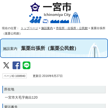
現在の位置：
トップページ
>
施設案内
>
市役所・出張所・公民館
>
葉栗出張所
（葉栗公民館）
葉栗出張所（葉栗公民館）
施設案内
ページID 1008940
更新日 2016年6月27日
所在地
一宮市大毛字南出120
電話番号