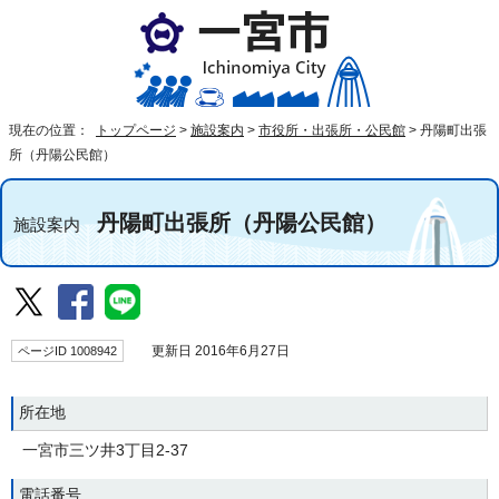
現在の位置：
トップページ
>
施設案内
>
市役所・出張所・公民館
>
丹陽町出張
所（丹陽公民館）
丹陽町出張所（丹陽公民館）
施設案内
ページID 1008942
更新日 2016年6月27日
所在地
一宮市三ツ井3丁目2-37
電話番号