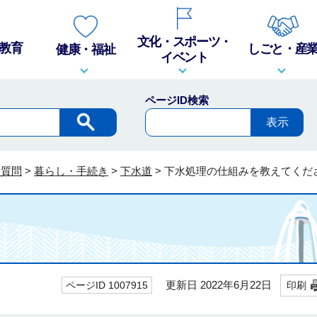
文化・スポーツ・
教育
しごと・産
健康・福祉
イベント
ページID検索
る質問
>
暮らし・手続き
>
下水道
>
下水処理の仕組みを教えてくだ
更新日 2022年6月22日
ページID 1007915
印刷