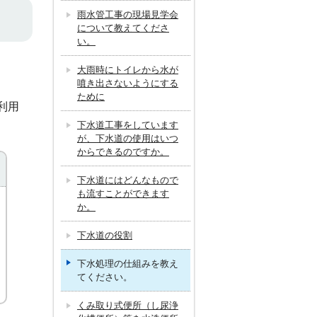
雨水管工事の現場見学会
について教えてくださ
い。
大雨時にトイレから水が
噴き出さないようにする
ために
利用
下水道工事をしています
が、下水道の使用はいつ
からできるのですか。
下水道にはどんなもので
も流すことができます
か。
下水道の役割
下水処理の仕組みを教え
てください。
くみ取り式便所（し尿浄