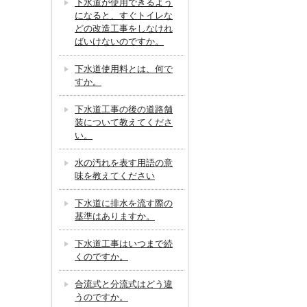
下水道が使用できるよう
になると、すぐトイレな
どの改造工事をしなけれ
ばいけないのですか。
下水道使用料とは、何で
すか。
下水道工事の後の道路舗
装について教えてくださ
い。
水の汚れを表す用語の意
味を教えてください
下水道に排水を流す際の
基準はありますか。
下水道工事はいつまで続
くのですか。
合流式と分流式はどう違
うのですか。