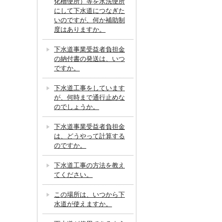
化槽便所）等を水洗便所
にして下水道につなぎた
いのですが、何か補助制
度はありますか。
下水道事業受益者負担金
の納付書の発送は、いつ
ですか。
下水道工事をしています
が、何時まで通行止めな
のでしょうか。
下水道事業受益者負担金
は、どうやって計算する
のですか。
下水道工事の方法を教え
てください。
この場所は、いつから下
水道が使えますか。