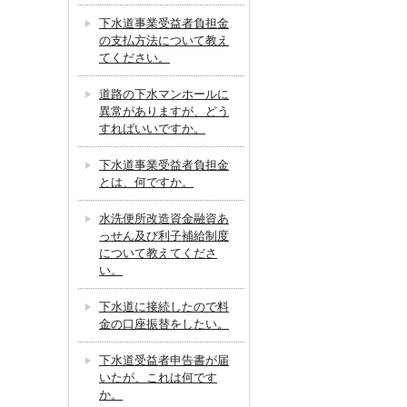
下水道事業受益者負担金
の支払方法について教え
てください。
道路の下水マンホールに
異常がありますが、どう
すればいいですか。
下水道事業受益者負担金
とは、何ですか。
水洗便所改造資金融資あ
っせん及び利子補給制度
について教えてくださ
い。
下水道に接続したので料
金の口座振替をしたい。
下水道受益者申告書が届
いたが、これは何です
か。