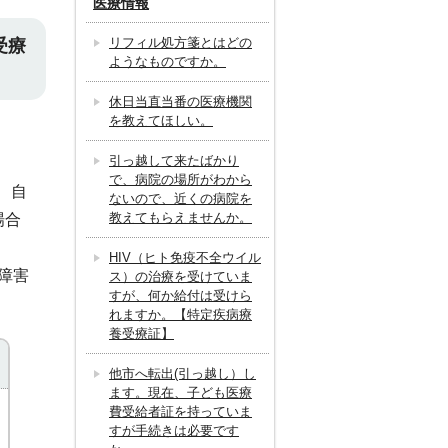
医療情報
リフィル処方箋とはどの
受療
ようなものですか。
休日当直当番の医療機関
を教えてほしい。
引っ越して来たばかり
で、病院の場所がわから
、自
ないので、近くの病院を
教えてもらえませんか。
場合
HIV（ヒト免疫不全ウイル
障害
ス）の治療を受けていま
すが、何か給付は受けら
れますか。【特定疾病療
養受療証】
他市へ転出(引っ越し）し
ます。現在、子ども医療
費受給者証を持っていま
すが手続きは必要です