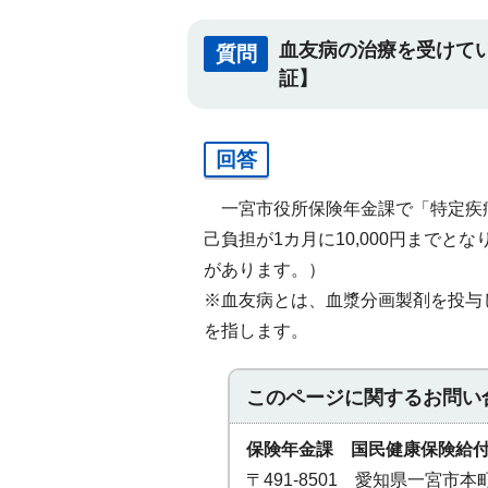
血友病の治療を受けて
質問
証】
回答
一宮市役所保険年金課で「特定疾
己負担が1カ月に10,000円まで
があります。）
※血友病とは、血漿分画製剤を投与
を指します。
このページに関する
お問い
保険年金課 国民健康保険給
〒491-8501 愛知県一宮市