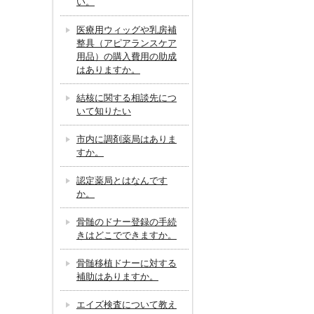
い。
医療用ウィッグや乳房補
整具（アピアランスケア
用品）の購入費用の助成
はありますか。
結核に関する相談先につ
いて知りたい
市内に調剤薬局はありま
すか。
認定薬局とはなんです
か。
骨髄のドナー登録の手続
きはどこでできますか。
骨髄移植ドナーに対する
補助はありますか。
エイズ検査について教え