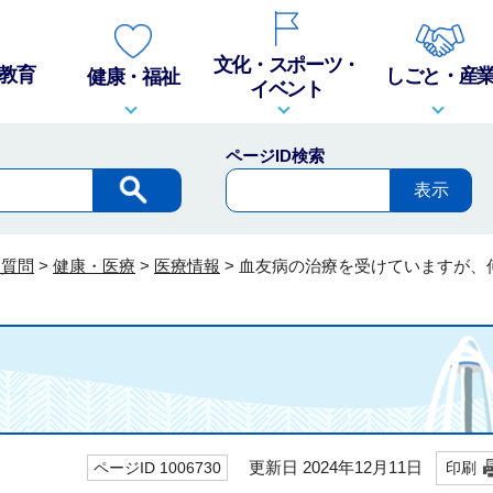
文化・スポーツ・
教育
しごと・産
健康・福祉
イベント
ページID検索
る質問
>
健康・医療
>
医療情報
>
血友病の治療を受けていますが、
更新日 2024年12月11日
ページID 1006730
印刷