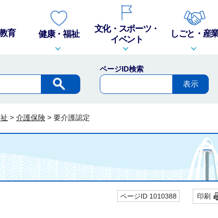
文化・スポーツ・
教育
しごと・産
健康・福祉
イベント
ページID検索
福祉
>
介護保険
>
要介護認定
ページID 1010388
印刷