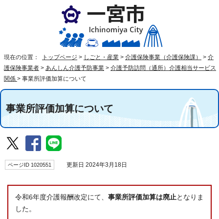
現在の位置：
トップページ
>
しごと・産業
>
介護保険事業（介護保険課）
>
介
護保険事業者
>
あんしん介護予防事業
>
介護予防訪問（通所）介護相当サービス
関係
>
事業所評価加算について
事業所評価加算について
ページID 1020551
更新日 2024年3月18日
令和6年度介護報酬改定にて、
事業所評価加算は廃止
となりま
した。