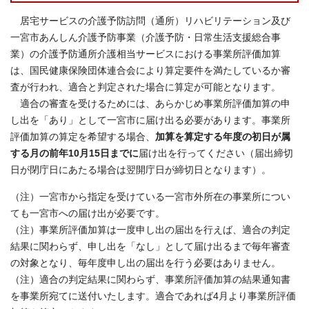
居宅サービスの介護予防訪問（通所）リハビリテーション及び
一宮市あんしん介護予防事業（介護予防・日常生活支援総合事
業）の介護予防通所介護相当サービスにおける事業所評価加算
は、国民健康保険団体連合会により算定要件を満たしているか審
査が行われ、適合と判定された場合に算定が可能となります。
適合の審査を受けるためには、あらかじめ事業所評価加算の申
し出を「あり」として一宮市に届け出る必要があります。事業所
評価加算の算定を希望する場合、
加算を算定する年度の初日が属
する月の前年10月15日までに
届け出を行ってください（届出締切
日が閉庁日にあたる場合は翌開庁日が締切日となります）。
（注）一宮市から指定を受けている一宮市外所在の事業所につい
ても一宮市への届け出が必要です。
（注）事業所評価加算は一度申し出の届出を行えば、適合の判定
結果に関わらず、申し出を「なし」として届け出るまで毎年審査
の対象となり、毎年度申し出の届出を行う必要はありません。
（注）適合の判定結果に関わらず、事業所評価加算の結果通知書
を事業所宛てに送付いたします。適合であれば4月より事業所評価