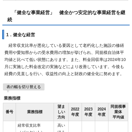
「健全な事業経営」 健全かつ安定的な事業経営を継
続
1．健全な経営
経常収支比率が悪化している要因として老朽化した施設の修繕
費用や愛知県からの受水費用の増加が挙げられ、同規模自治体平
均値と比べて低い状態にあります。また、料金回収率は2024年10
月に実施した料金改定の実施などにより改善しています。今後も
経費の見直しを行い、収益性の向上と財政の健全化に努めます。
表の幅を切り替える
業務指標
望ま
同規模事
2022
2023
2024
番号
業務指標
しい
業体
年度
年度
年度
方向
平均値
経常収支比率
高い