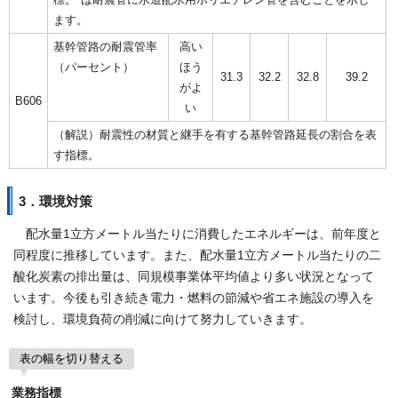
ます。
基幹管路の耐震管率
高い
（パーセント）
ほう
31.3
32.2
32.8
39.2
がよ
B606
い
（解説）耐震性の材質と継手を有する基幹管路延長の割合を表
す指標。
3．環境対策
配水量1立方メートル当たりに消費したエネルギーは、前年度と
同程度に推移しています。また、配水量1立方メートル当たりの二
酸化炭素の排出量は、同規模事業体平均値より多い状況となって
います。今後も引き続き電力・燃料の節減や省エネ施設の導入を
検討し、環境負荷の削減に向けて努力していきます。
表の幅を切り替える
業務指標