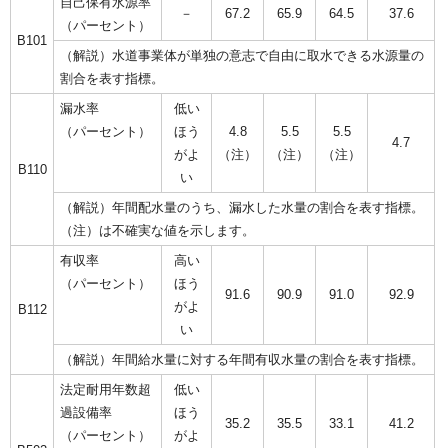
自己保有水源率
－
67.2
65.9
64.5
37.6
（パーセント）
B101
（解説）水道事業体が単独の意志で自由に取水できる水源量の
割合を表す指標。
漏水率
低い
（パーセント）
ほう
4.8
5.5
5.5
4.7
がよ
（注）
（注）
（注）
B110
い
（解説）年間配水量のうち、漏水した水量の割合を表す指標。
（注）は不確実な値を示します。
有収率
高い
（パーセント）
ほう
91.6
90.9
91.0
92.9
がよ
B112
い
（解説）年間給水量に対する年間有収水量の割合を表す指標。
法定耐用年数超
低い
過設備率
ほう
35.2
35.5
33.1
41.2
（パーセント）
がよ