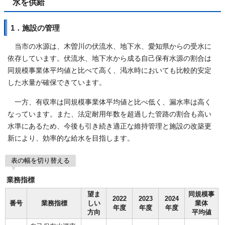
水を供給
1．施設の管理
当市の水源は、木曽川の伏流水、地下水、愛知県からの受水に
依存しています。伏流水、地下水から成る自己保有水源の割合は
同規模事業体平均値と比べて高く、渇水時においても比較的安定
した水量が確保できています。
一方、有収率は同規模事業体平均値と比べ低く、漏水率は高く
なっています。また、法定耐用年数を超過した管路の割合も高い
水準にあるため、今後も引き続き適正な維持管理と施設の改築更
新により、効率的な給水を目指します。
表の幅を切り替える
業務指標
望ま
同規模事
2022
2023
2024
番号
業務指標
しい
業体
年度
年度
年度
方向
平均値