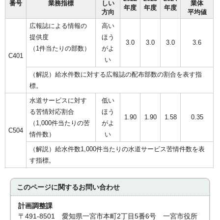
番号
業務指標
しい
業体
年度
年度
年度
方向
平均値
広報誌による情報の
高い
提供度
ほう
3.0
3.0
3.0
3.6
（1件当たりの部数）
がよ
C401
い
（解説）給水件数に対する広報誌の配布部数の割合を表す指
標。
水道サービスに対す
低い
る苦情対応割合
ほう
1.90
1.90
1.58
0.35
（1,000件当たりの苦
がよ
C504
情件数）
い
（解説）給水件数1,000件当たりの水道サービス苦情件数を表
す指標。
このページに関する
お問い合わせ
計画調整課
〒491-8501 愛知県一宮市本町2丁目5番6号 一宮市役所