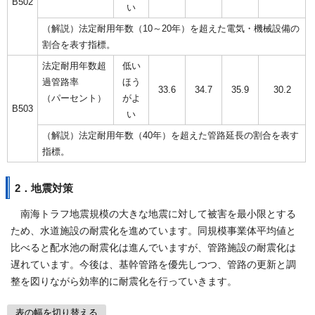
B502
い
（解説）法定耐用年数（10～20年）を超えた電気・機械設備の
割合を表す指標。
法定耐用年数超
低い
過管路率
ほう
33.6
34.7
35.9
30.2
（パーセント）
がよ
B503
い
（解説）法定耐用年数（40年）を超えた管路延長の割合を表す
指標。
2．地震対策
南海トラフ地震規模の大きな地震に対して被害を最小限とする
ため、水道施設の耐震化を進めています。同規模事業体平均値と
比べると配水池の耐震化は進んでいますが、管路施設の耐震化は
遅れています。今後は、基幹管路を優先しつつ、管路の更新と調
整を図りながら効率的に耐震化を行っていきます。
表の幅を切り替える