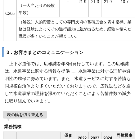
－
21.9
21.3
21.9
10.7
（一人当たりの経験
年数）
C205
（解説）人的資源としての専門技術の蓄積度合を表す指標。業
務は経験によってその遂行能力に差が出るため、経験を積んだ
職員が多くいることが望ましい。
3．お客さまとのコミュニケーション
上下水道部では、広報誌を年3回発行しています。この広報誌
は、水道事業に関する情報を提供し、水道事業に対する理解や透
明性の確保に努めています。また、水道サービスに対する苦情も
同規模自治体より多くいただいておりますので、広報誌などを通
して水道事業の理解を深めていただくことにより苦情件数の減少
に取り組んでいきます。
表の幅を切り替える
業務指標
望ま
同規模事
2022
2023
2024