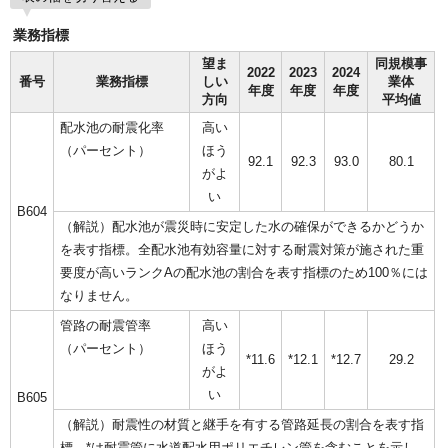
業務指標
望ま
同規模事
2022
2023
2024
番号
業務指標
しい
業体
年度
年度
年度
方向
平均値
配水池の耐震化率
高い
（パーセント）
ほう
92.1
92.3
93.0
80.1
がよ
い
B604
（解説）配水池が震災時に安定した水の確保ができるかどうか
を表す指標。全配水池有効容量に対する耐震対策が施された重
要度が高いランクAの配水池の割合を表す指標のため100％には
なりません。
管路の耐震管率
高い
（パーセント）
ほう
*11.6
*12.1
*12.7
29.2
がよ
い
B605
（解説）耐震性の材質と継手を有する管路延長の割合を表す指
標。*は耐震管に水道配水用ポリエチレン管を含むことを示し