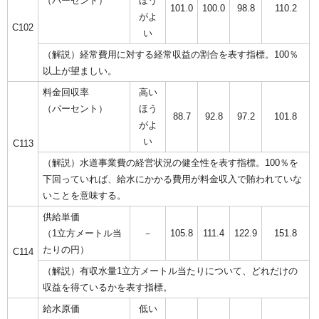
（パーセント）
ほう
101.0
100.0
98.8
110.2
がよ
C102
い
（解説）経常費用に対する経常収益の割合を表す指標。100％
以上が望ましい。
料金回収率
高い
（パーセント）
ほう
88.7
92.8
97.2
101.8
がよ
い
C113
（解説）水道事業費の経営状況の健全性を表す指標。100％を
下回っていれば、給水にかかる費用が料金収入で賄われていな
いことを意味する。
供給単価
（1立方メートル当
－
105.8
111.4
122.9
151.8
たりの円）
C114
（解説）有収水量1立方メートル当たりについて、どれだけの
収益を得ているかを表す指標。
給水原価
低い