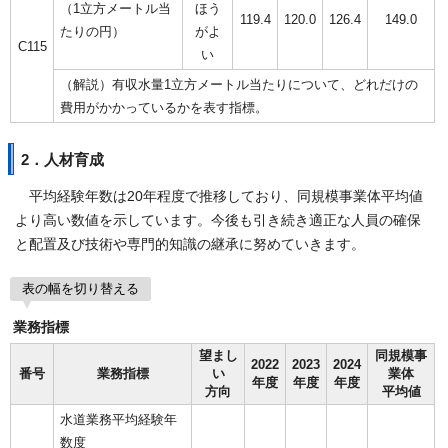
（1立方メートル当
ほう
119.4
120.0
126.4
149.0
たりの円）
がよ
C115
い
（解説）有収水量1立方メートル当たりについて、どれだけの
費用がかかっているかを表す指標。
2．人材育成
平均経験年数は20年程度で推移しており、同規模事業体平均値
より高い数値を示しています。今後も引き続き適正な人員の確保
と配置及び技術や専門的知識の継承に努めていきます。
表の幅を切り替える
業務指標
望まし
同規模事
2022
2023
2024
番号
業務指標
い
業体
年度
年度
年度
方向
平均値
水道業務平均経験年
数度