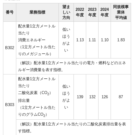
望ま
同規模事
2022
2023
2024
番号
業務指標
しい
業体
年度
年度
年度
方向
平均値
配水量1立方メートル
低い
当たり
ほう
消費エネルギー
1.13
1.11
1.10
1.83
がよ
（1立方メートル当た
B302
い
りのメガジュール）
（解説）配水量1立方メートル当たりの電力・燃料などのエネ
ルギー消費量を表す指標。
配水量1立方メートル
当たり
低い
二酸化炭素（CO
）
ほう
2
139
132
126
87
がよ
排出量
B303
い
（1立方メートル当た
りのグラムCO
）
2
（解説）配水量1立方メートル当たりの二酸化炭素排出量を表
す指標。