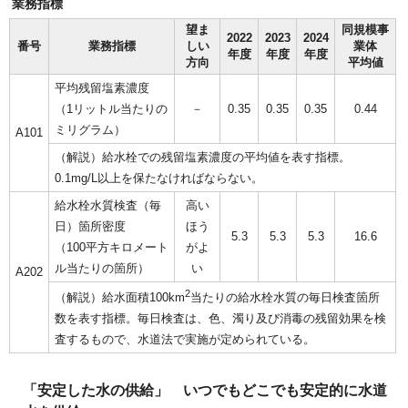
業務指標
望ま
同規模事
2022
2023
2024
番号
業務指標
しい
業体
年度
年度
年度
方向
平均値
平均残留塩素濃度
（1リットル当たりの
－
0.35
0.35
0.35
0.44
ミリグラム）
A101
（解説）給水栓での残留塩素濃度の平均値を表す指標。
0.1mg/L以上を保たなければならない。
給水栓水質検査（毎
高い
日）箇所密度
ほう
5.3
5.3
5.3
16.6
（100平方キロメート
がよ
ル当たりの箇所）
い
A202
2
（解説）給水面積100km
当たりの給水栓水質の毎日検査箇所
数を表す指標。毎日検査は、色、濁り及び消毒の残留効果を検
査するもので、水道法で実施が定められている。
「安定した水の供給」 いつでもどこでも安定的に水道