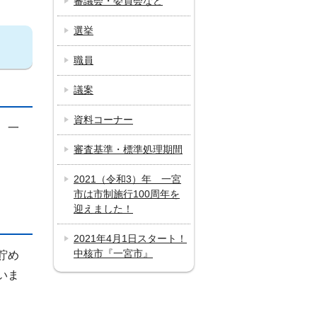
審議会・委員会など
選挙
職員
議案
資料コーナー
、一
審査基準・標準処理期間
2021（令和3）年 一宮
市は市制施行100周年を
迎えました！
2021年4月1日スタート！
中核市『一宮市』
貯め
いま