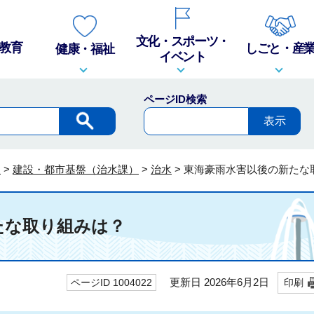
文化・スポーツ・
教育
しごと・産
健康・福祉
イベント
ページID検索
報
>
建設・都市基盤（治水課）
>
治水
>
東海豪雨水害以後の新たな
たな取り組みは？
更新日 2026年6月2日
ページID 1004022
印刷