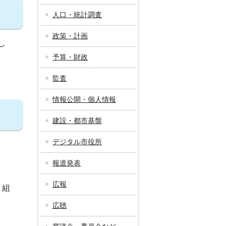
人口・統計調査
政策・計画
し
予算・財政
監査
情報公開・個人情報
建設・都市基盤
デジタル市役所
報道発表
広報
り組
広聴